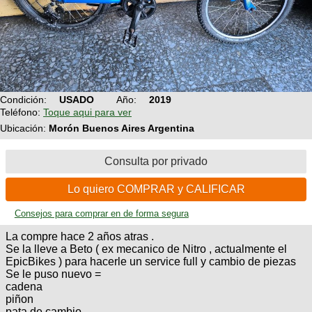
Condición:
USADO
Año:
2019
Teléfono:
Toque aqui para ver
Ubicación:
Morón Buenos Aires Argentina
Consulta por privado
Lo quiero COMPRAR y CALIFICAR
Consejos para comprar en de forma segura
La compre hace 2 años atras .
Se la lleve a Beto ( ex mecanico de Nitro , actualmente el
EpicBikes ) para hacerle un service full y cambio de piezas
Se le puso nuevo =
cadena
piñon
pata de cambio