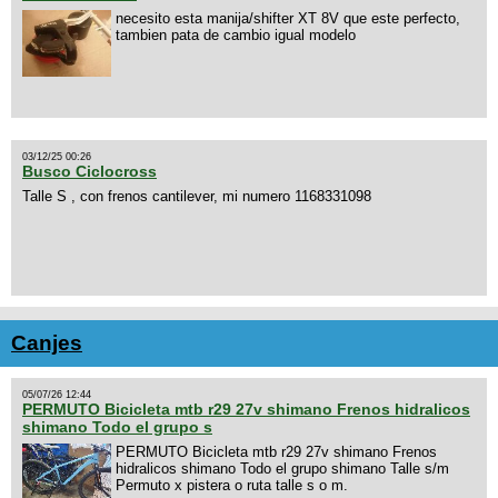
necesito esta manija/shifter XT 8V que este perfecto,
tambien pata de cambio igual modelo
03/12/25 00:26
Busco Ciclocross
Talle S , con frenos cantilever, mi numero 1168331098
Canjes
05/07/26 12:44
PERMUTO Bicicleta mtb r29 27v shimano Frenos hidralicos
shimano Todo el grupo s
PERMUTO Bicicleta mtb r29 27v shimano Frenos
hidralicos shimano Todo el grupo shimano Talle s/m
Permuto x pistera o ruta talle s o m.