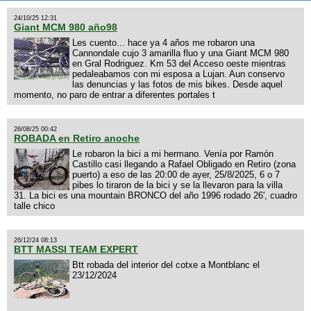
24/10/25 12:31
Giant MCM 980 año98
Les cuento... hace ya 4 años me robaron una
Cannondale cujo 3 amarilla fluo y una Giant MCM 980
en Gral Rodriguez. Km 53 del Acceso oeste mientras
pedaleabamos con mi esposa a Lujan. Aun conservo
las denuncias y las fotos de mis bikes. Desde aquel
momento, no paro de entrar a diferentes portales t
26/08/25 00:42
ROBADA en Retiro anoche
Le robaron la bici a mi hermano. Venía por Ramón
Castillo casi llegando a Rafael Obligado en Retiro (zona
puerto) a eso de las 20:00 de ayer, 25/8/2025, 6 o 7
pibes lo tiraron de la bici y se la llevaron para la villa
31. La bici es una mountain BRONCO del año 1996 rodado 26', cuadro
talle chico
26/12/24 08:13
BTT MASSI TEAM EXPERT
Btt robada del interior del cotxe a Montblanc el
23/12/2024