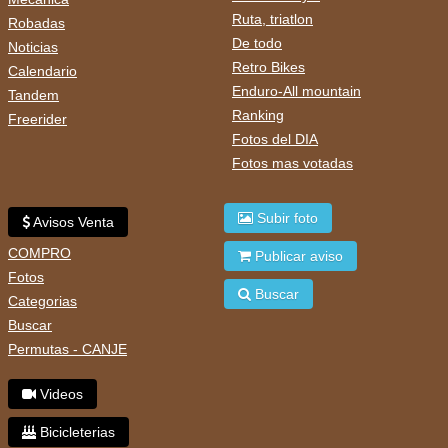
Ruta, triatlon
Robadas
De todo
Noticias
Retro Bikes
Calendario
Enduro-All mountain
Tandem
Ranking
Freerider
Fotos del DIA
Fotos mas votadas
Subir foto
Avisos Venta
COMPRO
Publicar aviso
Fotos
Buscar
Categorias
Buscar
Permutas - CANJE
Videos
Bicicleterias