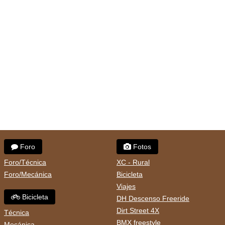
Foro
Fotos
Foro/Técnica
XC - Rural
Foro/Mecánica
Bicicleta
Viajes
Bicicleta
DH Descenso Freeride
Dirt Street 4X
Técnica
BMX freestyle
Mecánica