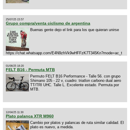
25/07/25 15:57
Grupo compra/venta ciclismo de argentina
Buenas gente dejo el link para los que quieran unirse
https://chat.whatsapp.com/E4N9zhVk9wHFFzK7T345Kn?mode=ac_t
01/06/25 18:20
FELT B16 - Permuta MTB
Permuto FELT B16 Performance - Talle 56. con grupo
Shimano 105 - 22 v, cuadro: triatlon carbono dual aero
TT/TRI UHC. Talle L. Excelente estado. Permuta por
MTB.
12/04/25 11:30
Plato palanca XTR M960
Cambio por platos y palancas de ruta similar calidad. El
plato es nuevo, a medida.