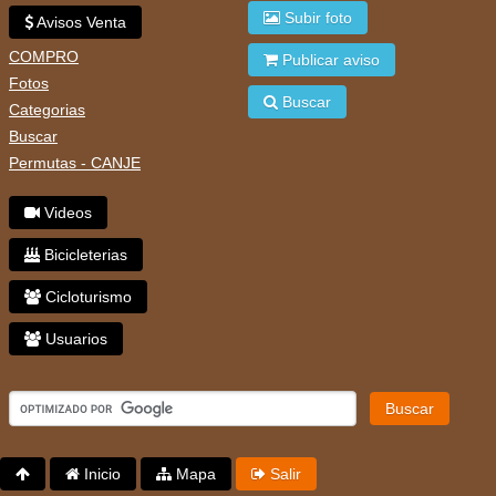
Subir foto
Avisos Venta
COMPRO
Publicar aviso
Fotos
Buscar
Categorias
Buscar
Permutas - CANJE
Videos
Bicicleterias
Cicloturismo
Usuarios
Buscar
Inicio
Mapa
Salir