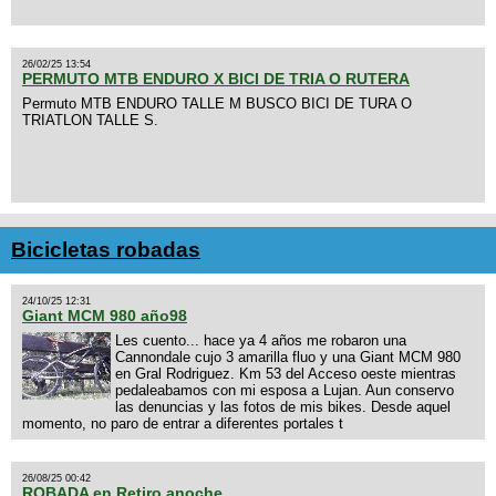
26/02/25 13:54
PERMUTO MTB ENDURO X BICI DE TRIA O RUTERA
Permuto MTB ENDURO TALLE M BUSCO BICI DE TURA O
TRIATLON TALLE S.
Bicicletas robadas
24/10/25 12:31
Giant MCM 980 año98
Les cuento... hace ya 4 años me robaron una
Cannondale cujo 3 amarilla fluo y una Giant MCM 980
en Gral Rodriguez. Km 53 del Acceso oeste mientras
pedaleabamos con mi esposa a Lujan. Aun conservo
las denuncias y las fotos de mis bikes. Desde aquel
momento, no paro de entrar a diferentes portales t
26/08/25 00:42
ROBADA en Retiro anoche