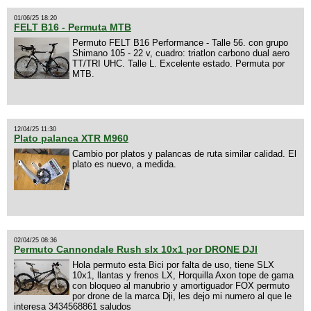
01/06/25 18:20
FELT B16 - Permuta MTB
Permuto FELT B16 Performance - Talle 56. con grupo
Shimano 105 - 22 v, cuadro: triatlon carbono dual aero
TT/TRI UHC. Talle L. Excelente estado. Permuta por
MTB.
12/04/25 11:30
Plato palanca XTR M960
Cambio por platos y palancas de ruta similar calidad. El
plato es nuevo, a medida.
02/04/25 08:36
Permuto Cannondale Rush slx 10x1 por DRONE DJI
Hola permuto esta Bici por falta de uso, tiene SLX
10x1, llantas y frenos LX, Horquilla Axon tope de gama
con bloqueo al manubrio y amortiguador FOX permuto
por drone de la marca Dji, les dejo mi numero al que le
interesa 3434568861 saludos