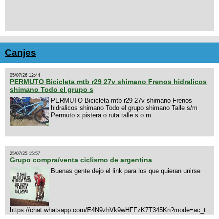
Canjes
05/07/26 12:44
PERMUTO Bicicleta mtb r29 27v shimano Frenos hidralicos
shimano Todo el grupo s
PERMUTO Bicicleta mtb r29 27v shimano Frenos
hidralicos shimano Todo el grupo shimano Talle s/m
Permuto x pistera o ruta talle s o m.
25/07/25 15:57
Grupo compra/venta ciclismo de argentina
Buenas gente dejo el link para los que quieran unirse
https://chat.whatsapp.com/E4N9zhVk9wHFFzK7T345Kn?mode=ac_t