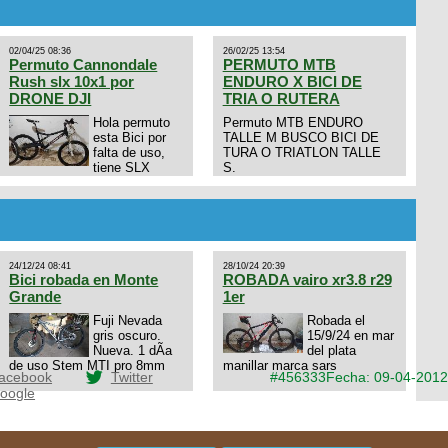
02/04/25 08:36
26/02/25 13:54
Permuto Cannondale
PERMUTO MTB
Rush slx 10x1 por
ENDURO X BICI DE
DRONE DJI
TRIA O RUTERA
Hola permuto
Permuto MTB ENDURO
esta Bici por
TALLE M BUSCO BICI DE
falta de uso,
TURA O TRIATLON TALLE
tiene SLX
S.
10x1, llantas y frenos LX,
Horquilla Axon tope de gama
con bloqueo al manubrio y
amortiguador FOX permuto
por drone de la marca Dji, les
dejo mi numero al que le
24/12/24 08:41
28/10/24 20:39
interesa 3434568861 saludos
Bici robada en Monte
ROBADA vairo xr3.8 r29
Grande
1er
Fuji Nevada
Robada el
gris oscuro.
15/9/24 en mar
Nueva. 1 dÃ­a
del plata
de uso Stem MTI pro 8mm
manillar marca sars
acebook
Twitter
#456333
Fecha: 09-04-2012
oogle