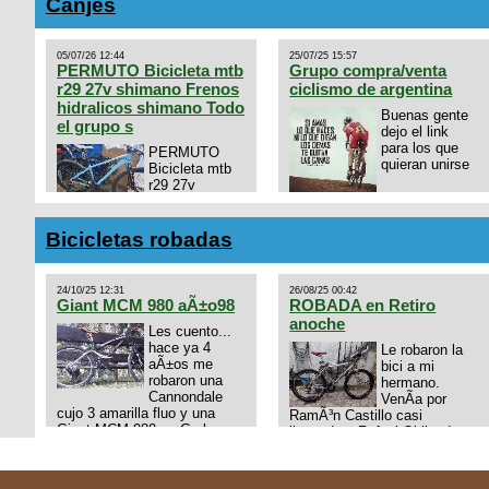
Canjes
05/07/26 12:44
25/07/25 15:57
PERMUTO Bicicleta mtb
Grupo compra/venta
r29 27v shimano Frenos
ciclismo de argentina
hidralicos shimano Todo
Buenas gente
el grupo s
dejo el link
para los que
PERMUTO
quieran unirse
Bicicleta mtb
r29 27v
shimano
https://chat.whatsapp.com/
Frenos hidralicos shimano
mode=ac_t
Todo el grupo shimano Talle
Bicicletas robadas
s/m Permuto x pistera o ruta
talle s o m.
24/10/25 12:31
26/08/25 00:42
Giant MCM 980 aÃ±o98
ROBADA en Retiro
anoche
Les cuento...
hace ya 4
Le robaron la
aÃ±os me
bici a mi
robaron una
hermano.
Cannondale
VenÃ­a por
cujo 3 amarilla fluo y una
RamÃ³n Castillo casi
Giant MCM 980 en Gral
llegando a Rafael Obligado en
Rodriguez. Km 53 del Acceso
Retiro (zona puerto) a eso de
oeste mientras
las 20:00 de ayer, 25/8/2025,
pedaleabamos con mi esposa
6 o 7 pibes lo tiraron de la