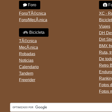
a Lujan. Aun conservo las
bici y se la llevaron para la
Foro
Fo
denuncias y las fotos de mis
villa 31. La bici es una
bikes. Desde aquel momento,
mountain BRONCO del aÃ±o
no paro de entrar a diferentes
1996 rodado 26', cuadro talle
Foro/TÃ©cnica
XC - R
portales t
chico
Foro/MecÃ¡nica
Bicicle
Viajes
Bicicleta
DH Des
Dirt St
TÃ©cnica
BMX fr
MecÃ¡nica
Ruta, tr
Robadas
De tod
Noticias
Retro 
Calendario
Enduro
Tandem
Rankin
Freerider
Fotos 
Fotos 