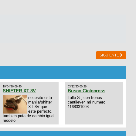
SIGUIENTE
19/04/26 09:40
03/12/25 00:26
SHIFTER XT 8V
Busco Ciclocross
necesito esta
Talle S , con frenos
manija/shifter
cantilever, mi numero
XT 8V que
1168331098
este perfecto,
tambien pata de cambio igual
modelo