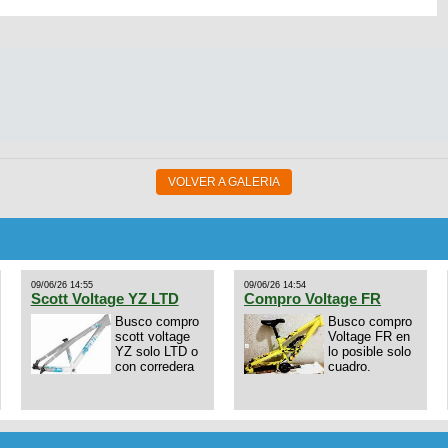
VOLVER A GALERIA
09/06/26 14:55
09/06/26 14:54
Scott Voltage YZ LTD
Compro Voltage FR
Busco compro
Busco compro
scott voltage
Voltage FR en
YZ solo LTD o
lo posible solo
con corredera
cuadro.