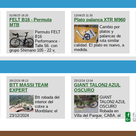
01/06/25 18:20
12/04/25 11:30
FELT B16 - Permuta
Plato palanca XTR M960
MTB
Cambio por
platos y
Permuto FELT
palancas de
B16
ruta similar
Performance -
calidad. El plato es nuevo, a
Talle 56. con
medida.
grupo Shimano 105 - 22 v,
cuadro: triatlon carbono dual
E4N9zhVk9wHFFzK7T345Kn?
aero TT/TRI UHC. Talle L.
Excelente estado. Permuta
por MTB.
26/12/24 08:13
25/12/24 13:04
BTT MASSI TEAM
GIANT TALON2 AZUL
EXPERT
OSCURO
Btt robada del
GIANT
interior del
TALON2 AZUL
cotxe a
OSCURO
Montblanc el
Robada en
F
23/12/2024
Villa del Parque, CABA, el
G
lunes 23 de Diciembre a las
11:38 am, hay video del
ladrÃ³n. Denuncia policial
realizada.