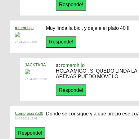
romerohijo
Muy linda la bici, y dejale el plato 40 !!!
27-04-2012 16:03
JACKTARA
a:
romerohijo
HOLA AMIGO , SI QUEDO LINDA LA 
APENAS PUEDO MOVELO
27-04-2012 18:06
Compresor2500
Donde se consigue y a que precio ese cu
21-05-2012 19:01