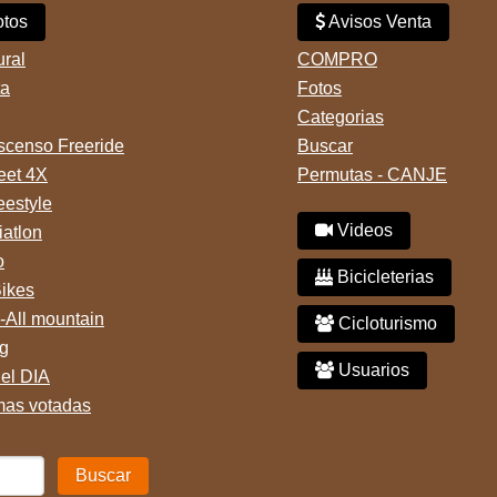
tos
Avisos Venta
ural
COMPRO
ta
Fotos
Categorias
censo Freeride
Buscar
reet 4X
Permutas - CANJE
eestyle
Videos
iatlon
o
Bicicleterias
Bikes
-All mountain
Cicloturismo
g
Usuarios
del DIA
mas votadas
Buscar