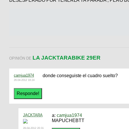
DESESPERADO POR TENERLA YA PARADA , PERO BU
LA JACKTARABIKE 29ER
OPINIÓN DE
camjua1974
donde conseguiste el cuadro suelto?
26-04-2012 18:24
JACKTARA
a:
camjua1974
MAPUCHEBTT
26-04-2012 20:31