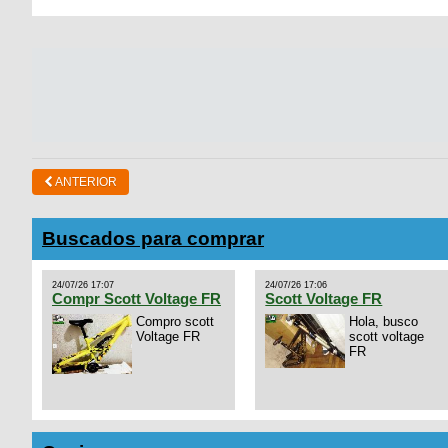
ANTERIOR
Buscados para comprar
24/07/26 17:07
24/07/26 17:06
Compr Scott Voltage FR
Scott Voltage FR
Compro scott
Hola, busco
Voltage FR
scott voltage
FR