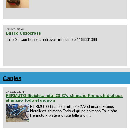
03/12/25 00:26
Busco Ciclocross
Talle S , con frenos cantilever, mi numero 1168331098
Canjes
05/07/26 12:44
PERMUTO Bicicleta mtb r29 27v shimano Frenos hidralicos
shimano Todo el grupo s
PERMUTO Bicicleta mtb r29 27v shimano Frenos
hidralicos shimano Todo el grupo shimano Talle s/m
Permuto x pistera o ruta talle s o m.