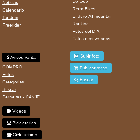
De todo
Noticias
Retro Bikes
Calendario
Enduro-All mountain
Tandem
Ranking
Freerider
Fotos del DIA
Fotos mas votadas
Subir foto
Avisos Venta
COMPRO
Publicar aviso
Fotos
Buscar
Categorias
Buscar
Permutas - CANJE
Videos
Bicicleterias
Cicloturismo