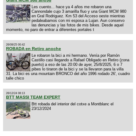
Les cuento... hace ya 4 años me robaron una
Cannondale cujo 3 amarilla fluo y una Giant MCM 980
en Gral Rodriguez. Km 53 del Acceso oeste mientras
pedaleabamos con mi esposa a Lujan. Aun conservo
las denuncias y las fotos de mis bikes. Desde aquel
momento, no paro de entrar a diferentes portales t
26/08/25 00:42
ROBADA en Retiro anoche
Le robaron la bici a mi hermano. Venía por Ramón
Castillo casi llegando a Rafael Obligado en Retiro (zona
puerto) a eso de las 20:00 de ayer, 25/8/2025, 6 o 7
pibes lo tiraron de la bici y se la llevaron para la villa
31. La bici es una mountain BRONCO del año 1996 rodado 26', cuadro
talle chico
26/12/24 08:13
BTT MASSI TEAM EXPERT
Btt robada del interior del cotxe a Montblanc el
23/12/2024