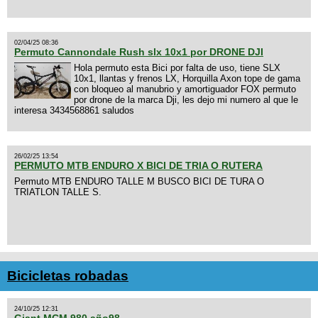
02/04/25 08:36
Permuto Cannondale Rush slx 10x1 por DRONE DJI
Hola permuto esta Bici por falta de uso, tiene SLX
10x1, llantas y frenos LX, Horquilla Axon tope de gama
con bloqueo al manubrio y amortiguador FOX permuto
por drone de la marca Dji, les dejo mi numero al que le
interesa 3434568861 saludos
26/02/25 13:54
PERMUTO MTB ENDURO X BICI DE TRIA O RUTERA
Permuto MTB ENDURO TALLE M BUSCO BICI DE TURA O
TRIATLON TALLE S.
Bicicletas robadas
24/10/25 12:31
Giant MCM 980 año98