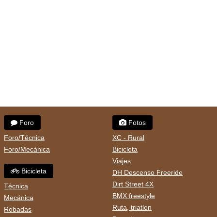
Foro
Fotos
Foro/Técnica
XC - Rural
Foro/Mecánica
Bicicleta
Viajes
Bicicleta
DH Descenso Freeride
Dirt Street 4X
Técnica
BMX freestyle
Mecánica
Ruta, triatlon
Robadas