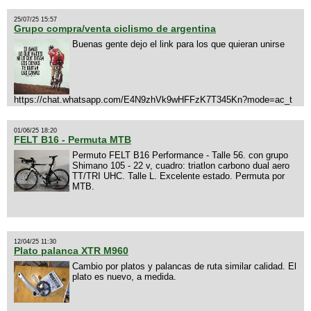
25/07/25 15:57
Grupo compra/venta ciclismo de argentina
Buenas gente dejo el link para los que quieran unirse
https://chat.whatsapp.com/E4N9zhVk9wHFFzK7T345Kn?mode=ac_t
01/06/25 18:20
FELT B16 - Permuta MTB
Permuto FELT B16 Performance - Talle 56. con grupo
Shimano 105 - 22 v, cuadro: triatlon carbono dual aero
TT/TRI UHC. Talle L. Excelente estado. Permuta por
MTB.
12/04/25 11:30
Plato palanca XTR M960
Cambio por platos y palancas de ruta similar calidad. El
plato es nuevo, a medida.