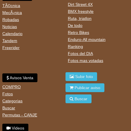
Dirt Street 4X
TÃ©cnica
BMX freestyle
MecÃ¡nica
Ruta, triatlon
Robadas
De todo
Noticias
Retro Bikes
Calendario
Enduro-All mountain
Tandem
Ranking
Freerider
Fotos del DIA
Fotos mas votadas
Subir foto
Avisos Venta
COMPRO
Publicar aviso
Fotos
Buscar
Categorias
Buscar
Permutas - CANJE
Videos