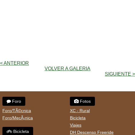
< ANTERIOR
VOLVER A GALERIA
SIGUIENTE >
Foro
Fotos
Foro/TÃ©cnica
XC - Rural
Foro/MecÃ¡nica
Bicicleta
Viajes
Bicicleta
DH Descenso Freeride