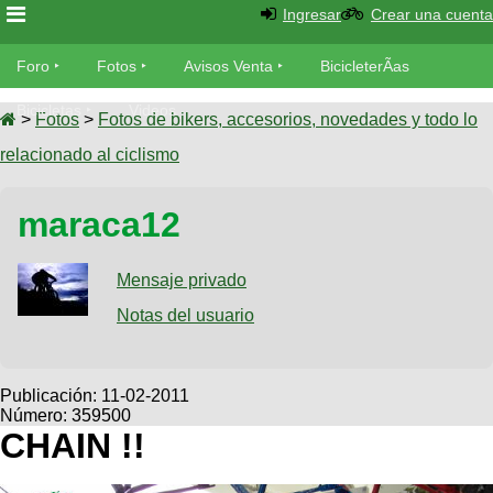
Ingresar
Crear una cuenta
Foro
Foro
Fotos
Avisos Venta
BicicleterÃ­as
Foro
Bicicletas
Videos
Fotos
>
Fotos
>
Fotos de bikers, accesorios, novedades y todo lo
TÃ©cnica
relacionado al ciclismo
Avisos
MecÃ¡nica
SUBÃ
Ventas
maraca12
tu foto
BicicleterÃ­
Galeria
Mensaje privado
SUBÃ
as
tu
Notas del usuario
XC
aviso
Bicicletas
Bicicletas
Buscar
Viajes
Publicación:
11-02-2011
Videos
Número: 359500
Bicicletas
Ultimos
Descenso
CHAIN !!
Cicloturismo
Tandem
Fotos
Dirt
Freerider