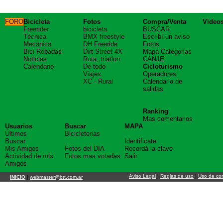
FORO
Bicicleta
Fotos
Compra/Venta
Video
Freerider
bicicleta
BUSCAR
Técnica
BMX freestyle
Escribí un aviso
Mecánica
DH Freeride
Fotos
Bici Robadas
Dirt Street 4X
Mapa Categorias
Noticias
Ruta, triatlon
CANJE
Calendario
De todo
Cicloturismo
Viajes
Operadores
XC - Rural
Calendario de
salidas
Ranking
Mas comentarios
Usuarios
Buscar
MAPA
Últimos
Bicicleterias
Buscar
Identificate
Mis Amigos
Fotos del DIA
Recordá la clave
Actividad de mis
Fotos mas votadas
Salir
Amigos
Aviso Legal
|
Reglas de uso
|
Uso de co
INICIO
|
webmaster@btt.com.ar