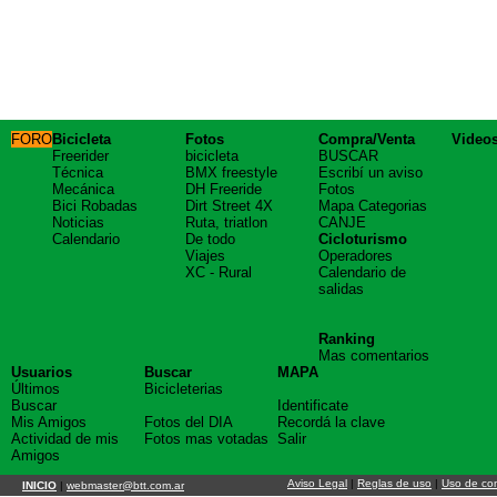
FORO
Bicicleta
Fotos
Compra/Venta
Video
Freerider
bicicleta
BUSCAR
Técnica
BMX freestyle
Escribí un aviso
Mecánica
DH Freeride
Fotos
Bici Robadas
Dirt Street 4X
Mapa Categorias
Noticias
Ruta, triatlon
CANJE
Calendario
De todo
Cicloturismo
Viajes
Operadores
XC - Rural
Calendario de
salidas
Ranking
Mas comentarios
Usuarios
Buscar
MAPA
Últimos
Bicicleterias
Buscar
Identificate
Mis Amigos
Fotos del DIA
Recordá la clave
Actividad de mis
Fotos mas votadas
Salir
Amigos
Aviso Legal
|
Reglas de uso
|
Uso de co
INICIO
|
webmaster@btt.com.ar