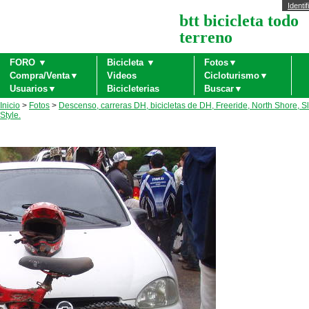
Identif
btt bicicleta todo
terreno
FORO ▼
Bicicleta ▼
Fotos▼
Compra/Venta▼
Videos
Cicloturismo▼
Usuarios▼
Bicicleterias
Buscar▼
Inicio
>
Fotos
>
Descenso, carreras DH, bicicletas de DH, Freeride, North Shore, S
Style.