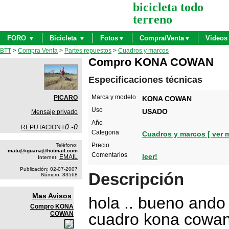
bicicleta todo
terreno
FORO ▼
Bicicleta ▼
Fotos▼
Compra/Venta▼
Videos
BTT
>
Compra Venta
>
Partes repuestos
>
Cuadros y marcos
Compro KONA COWAN
Especificaciones técnicas
Marca y modelo
PICARO
KONA COWAN
Uso
USADO
Mensaje privado
Año
+0 -0
REPUTACION
Categoria
Cuadros y marcos [ ver m
Precio
Teléfono:
matu@iguana@hotmail.com
Comentarios
leer!
EMAIL
Internet:
Publicación: 02-07-2007
Descripción
Número: 83568
Mas Avisos
hola .. bueno and
Compro KONA
COWAN
cuadro kona cowan 