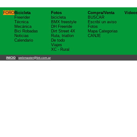
FORO
Bicicleta
Fotos
Compra/Venta
Video
Freerider
bicicleta
BUSCAR
Técnica
BMX freestyle
Escribí un aviso
Mecánica
DH Freeride
Fotos
Bici Robadas
Dirt Street 4X
Mapa Categorias
Noticias
Ruta, triatlon
CANJE
Calendario
De todo
Viajes
XC - Rural
INICIO
|
webmaster@btt.com.ar