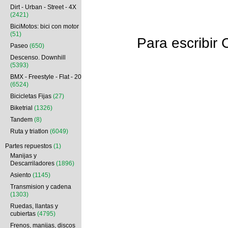
Dirt - Urban - Street - 4X
(2421)
BiciMotos: bici con motor
(51)
Para escrib
Paseo
(650)
Descenso. Downhill
(5393)
BMX - Freestyle - Flat - 20
(6524)
Bicicletas Fijas
(27)
Biketrial
(1326)
Tandem
(8)
Ruta y triatlon
(6049)
Partes repuestos
(1)
Manijas y
Descarriladores
(1896)
Asiento
(1145)
Transmision y cadena
(1303)
Ruedas, llantas y
cubiertas
(4795)
Frenos, manijas, discos