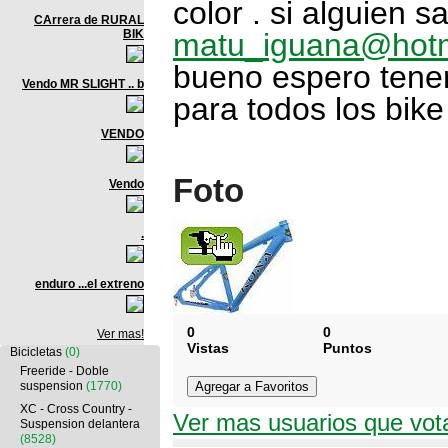
color . si alguien s
CArrera de RURAL
BIK
matu_iguana@hotm
bueno espero tener
Vendo MR SLIGHT .. b
para todos los bike
VENDO
Foto
Vendo
.
enduro ...el extreno
0
0
Ver mas!
Vistas
Puntos
Bicicletas
(0)
Freeride - Doble
suspension
(1770)
XC - Cross Country -
Ver mas usuarios que vot
Suspension delantera
(8528)