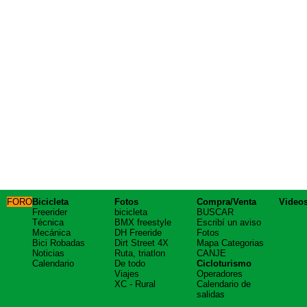
FORO
Bicicleta
Fotos
Compra/Venta
Video
Freerider
bicicleta
BUSCAR
Técnica
BMX freestyle
Escribí un aviso
Mecánica
DH Freeride
Fotos
Bici Robadas
Dirt Street 4X
Mapa Categorias
Noticias
Ruta, triatlon
CANJE
Calendario
De todo
Cicloturismo
Viajes
Operadores
XC - Rural
Calendario de
salidas