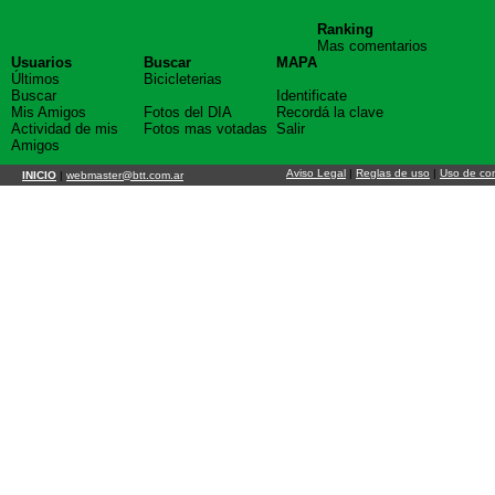
Ranking
Mas comentarios
Usuarios
Buscar
MAPA
Últimos
Bicicleterias
Buscar
Identificate
Mis Amigos
Fotos del DIA
Recordá la clave
Actividad de mis
Fotos mas votadas
Salir
Amigos
Aviso Legal
|
Reglas de uso
|
Uso de co
INICIO
|
webmaster@btt.com.ar