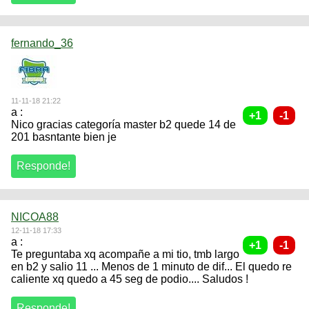
fernando_36
11-11-18 21:22
a :
Nico gracias categoría master b2 quede 14 de
201 basntante bien je
NICOA88
12-11-18 17:33
a :
Te preguntaba xq acompañe a mi tio, tmb largo
en b2 y salio 11 ... Menos de 1 minuto de dif... El quedo re
caliente xq quedo a 45 seg de podio.... Saludos !