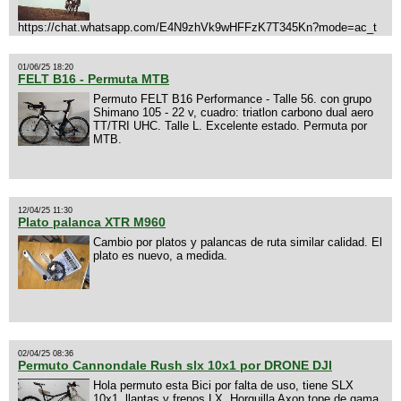
https://chat.whatsapp.com/E4N9zhVk9wHFFzK7T345Kn?mode=ac_t
01/06/25 18:20
FELT B16 - Permuta MTB
Permuto FELT B16 Performance - Talle 56. con grupo
Shimano 105 - 22 v, cuadro: triatlon carbono dual aero
TT/TRI UHC. Talle L. Excelente estado. Permuta por
MTB.
12/04/25 11:30
Plato palanca XTR M960
Cambio por platos y palancas de ruta similar calidad. El
plato es nuevo, a medida.
02/04/25 08:36
Permuto Cannondale Rush slx 10x1 por DRONE DJI
Hola permuto esta Bici por falta de uso, tiene SLX
10x1, llantas y frenos LX, Horquilla Axon tope de gama