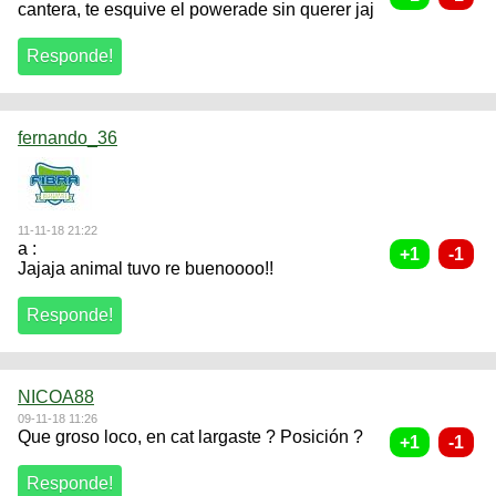
cantera, te esquive el powerade sin querer jaj
fernando_36
11-11-18 21:22
a :
Jajaja animal tuvo re buenoooo!!
NICOA88
09-11-18 11:26
Que groso loco, en cat largaste ? Posición ?