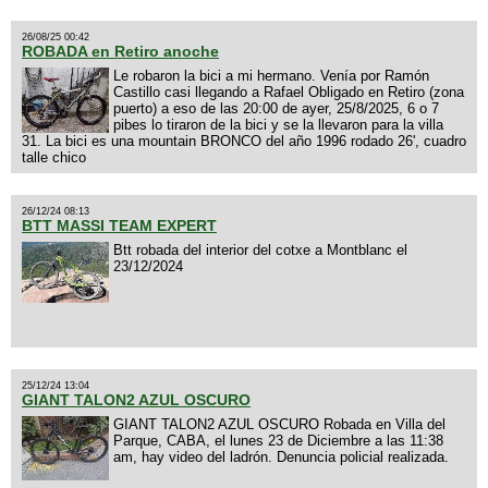
26/08/25 00:42
ROBADA en Retiro anoche
Le robaron la bici a mi hermano. Venía por Ramón
Castillo casi llegando a Rafael Obligado en Retiro (zona
puerto) a eso de las 20:00 de ayer, 25/8/2025, 6 o 7
pibes lo tiraron de la bici y se la llevaron para la villa
31. La bici es una mountain BRONCO del año 1996 rodado 26', cuadro
talle chico
26/12/24 08:13
BTT MASSI TEAM EXPERT
Btt robada del interior del cotxe a Montblanc el
23/12/2024
25/12/24 13:04
GIANT TALON2 AZUL OSCURO
GIANT TALON2 AZUL OSCURO Robada en Villa del
Parque, CABA, el lunes 23 de Diciembre a las 11:38
am, hay video del ladrón. Denuncia policial realizada.