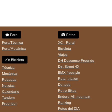
Foro
Fotos
Foro/Técnica
XC - Rural
Foro/Mecánica
Bicicleta
Viajes
Bicicleta
DH Descenso Freeride
Dirt Street 4X
Técnica
BMX freestyle
Mecánica
Ruta, triatlon
Robadas
De todo
Noticias
Retro Bikes
Calendario
Enduro-All mountain
Tandem
Ranking
Freerider
Fotos del DIA