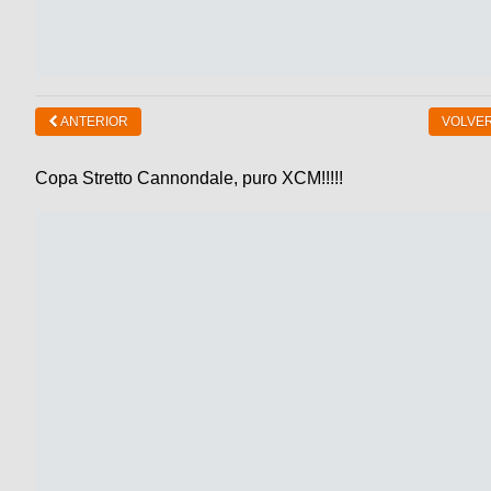
ANTERIOR
VOLVER
Copa Stretto Cannondale, puro XCM!!!!!