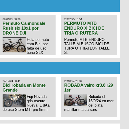
02/04/25 08:36
26/02/25 13:54
Permuto Cannondale
PERMUTO MTB
Rush slx 10x1 por
ENDURO X BICI DE
DRONE DJI
TRIA O RUTERA
Hola permuto
Permuto MTB ENDURO
esta Bici por
TALLE M BUSCO BICI DE
falta de uso,
TURA O TRIATLON TALLE
tiene SLX
S.
10x1, llantas y frenos LX,
Horquilla Axon tope de gama
con bloqueo al manubrio y
amortiguador FOX permuto
por drone de la marca Dji, les
dejo mi numero al que le
24/12/24 08:41
28/10/24 20:39
interesa 3434568861 saludos
Bici robada en Monte
ROBADA vairo xr3.8 r29
Grande
1er
Fuji Nevada
Robada el
gris oscuro.
15/9/24 en mar
Nueva. 1 dÃ­a
del plata
de uso Stem MTI pro 8mm
manillar marca sars