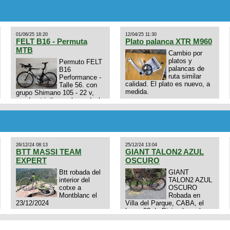
01/06/25 18:20
12/04/25 11:30
FELT B16 - Permuta
Plato palanca XTR M960
MTB
Cambio por
platos y
Permuto FELT
palancas de
B16
ruta similar
Performance -
calidad. El plato es nuevo, a
Talle 56. con
medida.
grupo Shimano 105 - 22 v,
cuadro: triatlon carbono dual
E4N9zhVk9wHFFzK7T345Kn?
aero TT/TRI UHC. Talle L.
Excelente estado. Permuta
por MTB.
26/12/24 08:13
25/12/24 13:04
BTT MASSI TEAM
GIANT TALON2 AZUL
EXPERT
OSCURO
Btt robada del
GIANT
interior del
TALON2 AZUL
cotxe a
OSCURO
Montblanc el
Robada en
23/12/2024
Villa del Parque, CABA, el
lunes 23 de Diciembre a las
11:38 am, hay video del
ladrÃ³n. Denuncia policial