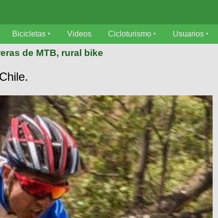
Bicicletas
Videos
Cicloturismo
Usuarios
eras de MTB, rural bike
Chile.