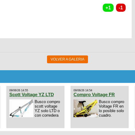
VOLVER A GALERIA
09/06/26 14:55
09/06/26 14:54
Scott Voltage YZ LTD
Compro Voltage FR
Busco compro
Busco compro
scott voltage
Voltage FR en
YZ solo LTD o
lo posible solo
con corredera
cuadro.