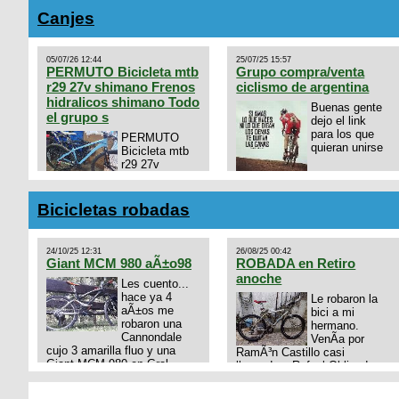
Canjes
05/07/26 12:44
25/07/25 15:57
PERMUTO Bicicleta mtb
Grupo compra/venta
r29 27v shimano Frenos
ciclismo de argentina
hidralicos shimano Todo
Buenas gente
el grupo s
dejo el link
para los que
PERMUTO
quieran unirse
Bicicleta mtb
r29 27v
shimano
https://chat.whatsapp.com/
Frenos hidralicos shimano
mode=ac_t
Todo el grupo shimano Talle
Bicicletas robadas
s/m Permuto x pistera o ruta
talle s o m.
24/10/25 12:31
26/08/25 00:42
Giant MCM 980 aÃ±o98
ROBADA en Retiro
anoche
Les cuento...
hace ya 4
Le robaron la
aÃ±os me
bici a mi
robaron una
hermano.
Cannondale
VenÃ­a por
cujo 3 amarilla fluo y una
RamÃ³n Castillo casi
Giant MCM 980 en Gral
llegando a Rafael Obligado en
Rodriguez. Km 53 del Acceso
Retiro (zona puerto) a eso de
oeste mientras
las 20:00 de ayer, 25/8/2025,