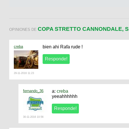
COPA STRETTO CANNONDALE, S
OPINIONES DE
creba
bien ahi Rafa rude !
29-11-2016 11:23
fernando_36
a:
creba
yeeahhhhhh
30-11-2016 10:56