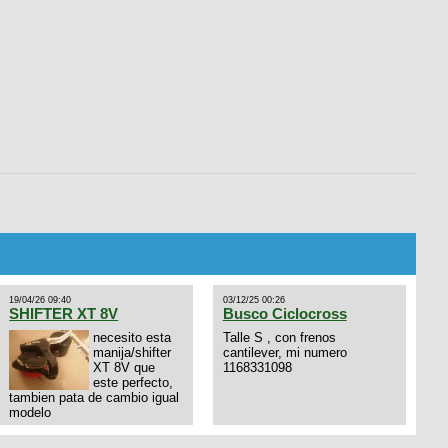
19/04/26 09:40
03/12/25 00:26
SHIFTER XT 8V
Busco Ciclocross
necesito esta
Talle S , con frenos
manija/shifter
cantilever, mi numero
XT 8V que
1168331098
este perfecto,
tambien pata de cambio igual
modelo