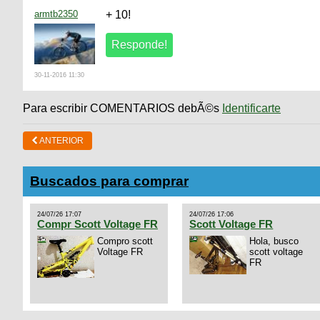
armtb2350
+ 10!
30-11-2016 11:30
Para escribir COMENTARIOS debÃ©s
Identificarte
ANTERIOR
Buscados para comprar
24/07/26 17:07
24/07/26 17:06
Compr Scott Voltage FR
Scott Voltage FR
Compro scott
Hola, busco
Voltage FR
scott voltage
FR