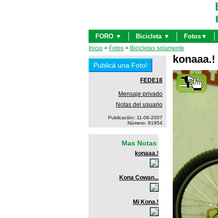
FORO ▼
Bicicleta ▼
Fotos▼
Inicio
>
Fotos
>
Bicicletas solamente
konaaa.!
FEDE18
Mensaje privado
Notas del usuario
Publicación: 11-06-2007
Número: 81954
Mas Notas
konaaa.!
Kona Cowan...
Mi Kona.!