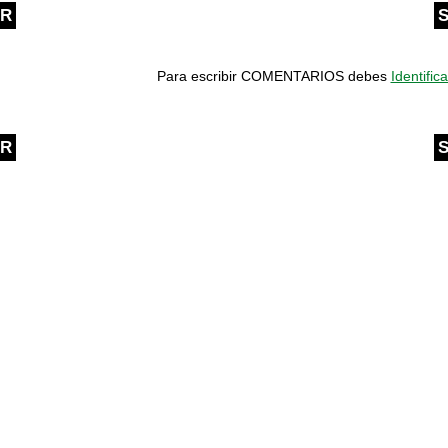
OR
S
Para escribir COMENTARIOS debes
Identifica
OR
S