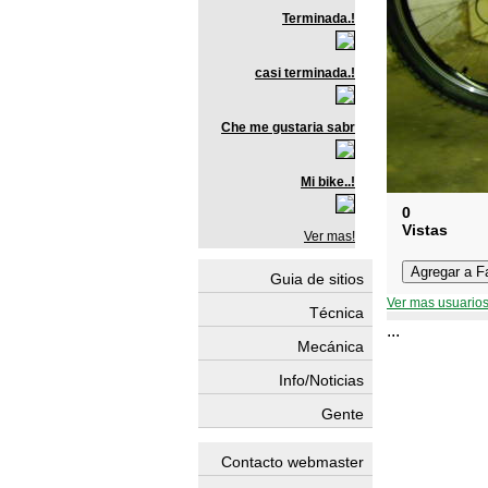
Terminada.!
casi terminada.!
Che me gustaria sabr
Mi bike..!
0
Vistas
Ver mas!
Guia de sitios
Ver mas usuarios
Técnica
...
Mecánica
Info/Noticias
Gente
Contacto webmaster