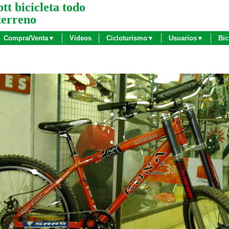
btt bicicleta todo
terreno
Compra/Venta▼
Videos
Cicloturismo▼
Usuarios▼
Bic