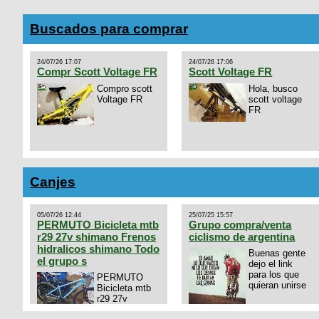
Buscados para comprar
24/07/26 17:07
24/07/26 17:06
Compr Scott Voltage FR
Scott Voltage FR
Compro scott
Hola, busco
Voltage FR
scott voltage
FR
Canjes
05/07/26 12:44
25/07/25 15:57
PERMUTO Bicicleta mtb
Grupo compra/venta
r29 27v shimano Frenos
ciclismo de argentina
hidralicos shimano Todo
Buenas gente
el grupo s
dejo el link
para los que
PERMUTO
quieran unirse
Bicicleta mtb
r29 27v
shimano
https://chat.whatsapp.com/