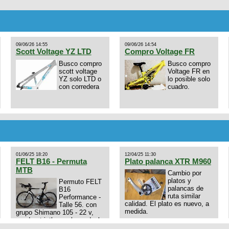
09/06/26 14:55
09/06/26 14:54
Scott Voltage YZ LTD
Compro Voltage FR
Busco compro
Busco compro
scott voltage
Voltage FR en
YZ solo LTD o
lo posible solo
con corredera
cuadro.
01/06/25 18:20
12/04/25 11:30
FELT B16 - Permuta
Plato palanca XTR M960
MTB
Cambio por
platos y
Permuto FELT
palancas de
B16
ruta similar
Performance -
calidad. El plato es nuevo, a
Talle 56. con
medida.
grupo Shimano 105 - 22 v,
cuadro: triatlon carbono dual
E4N9zhVk9wHFFzK7T345Kn?
aero TT/TRI UHC. Talle L.