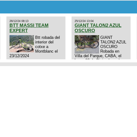
Excelente estado. Permuta
por MTB.
26/12/24 08:13
25/12/24 13:04
BTT MASSI TEAM
GIANT TALON2 AZUL
EXPERT
OSCURO
Btt robada del
GIANT
interior del
TALON2 AZUL
cotxe a
OSCURO
Montblanc el
Robada en
23/12/2024
Villa del Parque, CABA, el
lunes 23 de Diciembre a las
11:38 am, hay video del
ladrÃ³n. Denuncia policial
realizada.