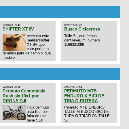
19/04/26 09:40
03/12/25 00:26
SHIFTER XT 8V
Busco Ciclocross
necesito esta
Talle S , con frenos
manija/shifter
cantilever, mi numero
XT 8V que
1168331098
este perfecto,
tambien pata de cambio igual
modelo
02/04/25 08:36
26/02/25 13:54
Permuto Cannondale
PERMUTO MTB
Rush slx 10x1 por
ENDURO X BICI DE
DRONE DJI
TRIA O RUTERA
Hola permuto
Permuto MTB ENDURO
esta Bici por
TALLE M BUSCO BICI DE
falta de uso,
TURA O TRIATLON TALLE
tiene SLX
S.
10x1, llantas y frenos LX,
Horquilla Axon tope de gama