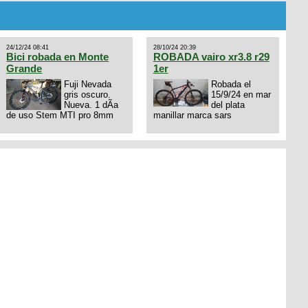
con bloqueo al manubrio y
amortiguador FOX permuto
por drone de la marca Dji, les
dejo mi numero al que le
24/12/24 08:41
28/10/24 20:39
interesa 3434568861 saludos
Bici robada en Monte
ROBADA vairo xr3.8 r29
Grande
1er
Fuji Nevada
Robada el
gris oscuro.
15/9/24 en mar
Nueva. 1 dÃ­a
del plata
de uso Stem MTI pro 8mm
manillar marca sars