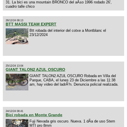
31. La bici es una mountain BRONCO del aÃ±o 1996 rodado 26',
cuadro talle chico
26/12/24 08:13
BTT MASSI TEAM EXPERT
Btt robada del interior del cotxe a Montblanc el
23/12/2024
25/12/24 13:04
GIANT TALON2 AZUL OSCURO
GIANT TALON2 AZUL OSCURO Robada en Villa del
Parque, CABA, el lunes 23 de Diciembre a las 11:38
am, hay video del ladrÃ³n. Denuncia policial realizada.
24/12/24 08:41
Bici robada en Monte Grande
Fuji Nevada gris oscuro. Nueva. 1 dÃ­a de uso Stem
MTI pro 8mm