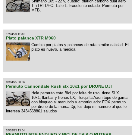
Shimano 105 - 22 v, cuadro: triatlon carbono dual aero
TT/TRI UHC. Talle L. Excelente estado. Permuta por
MTB.
12/04/25 11:30
Plato palanca XTR M960
Cambio por platos y palancas de ruta similar calidad. El
plato es nuevo, a medida.
02/04/25 08:36
Permuto Cannondale Rush slx 10x1 por DRONE DJI
Hola permuto esta Bici por falta de uso, tiene SLX
10x1, llantas y frenos LX, Horquilla Axon tope de gama
con bloqueo al manubrio y amortiguador FOX permuto
por drone de la marca Dji, les dejo mi numero al que le
interesa 3434568861 saludos
26/02/25 13:54
PERMUTO MTB ENDURO X BICI DE TRIA O RUTERA