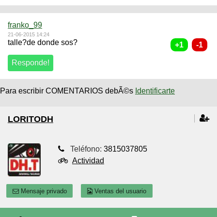
franko_99
21-06-2015 14:24
talle?de donde sos?
Para escribir COMENTARIOS debÃ©s
Identificarte
LORITODH
Teléfono:
3815037805
Actividad
Mensaje privado
Ventas del usuario