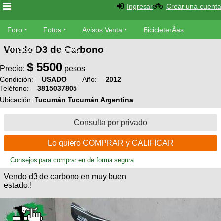
Ingresar
Crear una cuenta
Foro
Foro
Fotos
Avisos Venta
BicicleterÃ­as
Vendo D3 de Carbono
Foro
Bicicletas
Videos
Fotos
$
5500
TÃ©cnica
Precio:
pesos
Avisos
Condición:
USADO
Año:
2012
MecÃ¡nica
SUBÃ
Teléfono:
3815037805
Ventas
tu foto
Ubicación:
Tucumán Tucumán Argentina
BicicleterÃ­
Consulta por privado
Galeria
SUBÃ
as
tu
XC
Lo quiero COMPRAR y CALIFICAR
aviso
Bicicletas
Bicicletas
Consejos para comprar en de forma segura
Buscar
Viajes
Vendo d3 de carbono en muy buen
Videos
estado.!
Bicicletas
Ultimos
Descenso
Cicloturismo
Tandem
Fotos
Dirt
Freerider