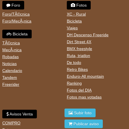
Foro
Fotos
Foro/TÃ©cnica
XC - Rural
Foro/MecÃ¡nica
Bicicleta
Viajes
Bicicleta
DH Descenso Freeride
Dirt Street 4X
TÃ©cnica
BMX freestyle
MecÃ¡nica
Ruta, triatlon
Robadas
De todo
Noticias
Retro Bikes
Calendario
Enduro-All mountain
Tandem
Ranking
Freerider
Fotos del DIA
Fotos mas votadas
Subir foto
Avisos Venta
COMPRO
Publicar aviso