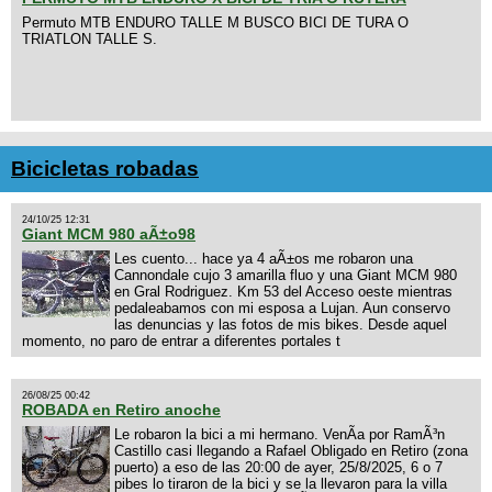
Permuto MTB ENDURO TALLE M BUSCO BICI DE TURA O
TRIATLON TALLE S.
Bicicletas robadas
24/10/25 12:31
Giant MCM 980 aÃ±o98
Les cuento... hace ya 4 aÃ±os me robaron una
Cannondale cujo 3 amarilla fluo y una Giant MCM 980
en Gral Rodriguez. Km 53 del Acceso oeste mientras
pedaleabamos con mi esposa a Lujan. Aun conservo
las denuncias y las fotos de mis bikes. Desde aquel
momento, no paro de entrar a diferentes portales t
26/08/25 00:42
ROBADA en Retiro anoche
Le robaron la bici a mi hermano. VenÃ­a por RamÃ³n
Castillo casi llegando a Rafael Obligado en Retiro (zona
puerto) a eso de las 20:00 de ayer, 25/8/2025, 6 o 7
pibes lo tiraron de la bici y se la llevaron para la villa