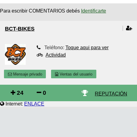
Para escribir COMENTARIOS debés
Identificarte
BCT-BIKES
Teléfono:
Toque aqui para ver
Actividad
Mensaje privado
Ventas del usuario
24
0
REPUTACIÓN
Internet:
ENLACE