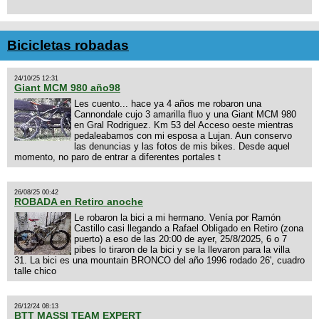
Bicicletas robadas
24/10/25 12:31
Giant MCM 980 año98
Les cuento... hace ya 4 años me robaron una
Cannondale cujo 3 amarilla fluo y una Giant MCM 980
en Gral Rodriguez. Km 53 del Acceso oeste mientras
pedaleabamos con mi esposa a Lujan. Aun conservo
las denuncias y las fotos de mis bikes. Desde aquel
momento, no paro de entrar a diferentes portales t
26/08/25 00:42
ROBADA en Retiro anoche
Le robaron la bici a mi hermano. Venía por Ramón
Castillo casi llegando a Rafael Obligado en Retiro (zona
puerto) a eso de las 20:00 de ayer, 25/8/2025, 6 o 7
pibes lo tiraron de la bici y se la llevaron para la villa
31. La bici es una mountain BRONCO del año 1996 rodado 26', cuadro
talle chico
26/12/24 08:13
BTT MASSI TEAM EXPERT