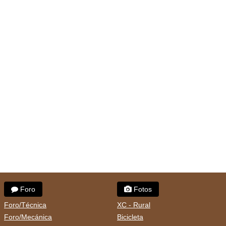
Foro
Fotos
Foro/Técnica
XC - Rural
Foro/Mecánica
Bicicleta