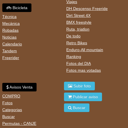
Viajes
Bicicleta
DH Descenso Freeride
Dirt Street 4X
Técnica
BMX freestyle
Mecánica
Ruta, triatlon
Robadas
De todo
Noticias
Retro Bikes
Calendario
Enduro-All mountain
Tandem
Ranking
Freerider
Fotos del DIA
Fotos mas votadas
Subir foto
Avisos Venta
COMPRO
Publicar aviso
Fotos
Buscar
Categorias
Buscar
Permutas - CANJE