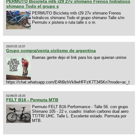
PERMUTO Bicicleta mtb r29 27v shimano Frenos hidralicos
shimano Todo el grupo s
PERMUTO Bicicleta mtb r29 27v shimano Frenos
hidralicos shimano Todo el grupo shimano Talle s/m
Permuto x pistera o ruta talle s o m.
25/07/25 15:57
Grupo compra/venta ciclismo de argentina
Buenas gente dejo el link para los que quieran unirse
https://chat.whatsapp.com/E4N9zhVk9wHFFzK7T345Kn?mode=ac_t
01/06/25 18:20
FELT B16 - Permuta MTB
Permuto FELT B16 Performance - Talle 56. con grupo
Shimano 105 - 22 v, cuadro: triatlon carbono dual aero
TT/TRI UHC. Talle L. Excelente estado. Permuta por
MTB.