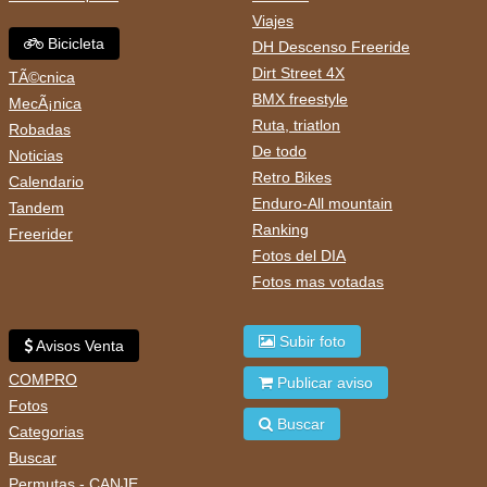
Viajes
Bicicleta
DH Descenso Freeride
Dirt Street 4X
TÃ©cnica
BMX freestyle
MecÃ¡nica
Ruta, triatlon
Robadas
De todo
Noticias
Retro Bikes
Calendario
Enduro-All mountain
Tandem
Ranking
Freerider
Fotos del DIA
Fotos mas votadas
Subir foto
Avisos Venta
COMPRO
Publicar aviso
Fotos
Buscar
Categorias
Buscar
Permutas - CANJE