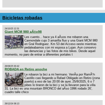
Bicicletas robadas
24/10/25 12:31
Giant MCM 980 aÃ±o98
Les cuento... hace ya 4 aÃ±os me robaron una
Cannondale cujo 3 amarilla fluo y una Giant MCM 980
en Gral Rodriguez. Km 53 del Acceso oeste mientras
pedaleabamos con mi esposa a Lujan. Aun conservo
las denuncias y las fotos de mis bikes. Desde aquel
momento, no paro de entrar a diferentes portales t
26/08/25 00:42
ROBADA en Retiro anoche
Le robaron la bici a mi hermano. VenÃ­a por RamÃ³n
Castillo casi llegando a Rafael Obligado en Retiro (zona
puerto) a eso de las 20:00 de ayer, 25/8/2025, 6 o 7
pibes lo tiraron de la bici y se la llevaron para la villa
31. La bici es una mountain BRONCO del aÃ±o 1996 rodado 26',
cuadro talle chico
26/12/24 08:13