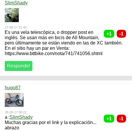
SlimShady
27-08-17 21:45
Es una vela telescópica, o dropper post en
inglés. Se usan más en bicis de All Mountain,
pero últimamente se están viendo en las de XC también.
En el sitio hay un par en Venta:
https://www.bttbike.com/nota/741/741056.shtml
hugo87
28-08-17 00:22
a :
SlimShady
Muchas gracias por el link y la explicación...
abrazo