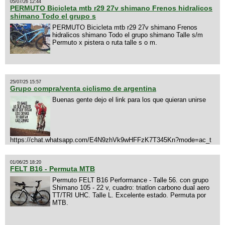
05/07/26 12:44
PERMUTO Bicicleta mtb r29 27v shimano Frenos hidralicos
shimano Todo el grupo s
PERMUTO Bicicleta mtb r29 27v shimano Frenos
hidralicos shimano Todo el grupo shimano Talle s/m
Permuto x pistera o ruta talle s o m.
25/07/25 15:57
Grupo compra/venta ciclismo de argentina
Buenas gente dejo el link para los que quieran unirse
https://chat.whatsapp.com/E4N9zhVk9wHFFzK7T345Kn?mode=ac_t
01/06/25 18:20
FELT B16 - Permuta MTB
Permuto FELT B16 Performance - Talle 56. con grupo
Shimano 105 - 22 v, cuadro: triatlon carbono dual aero
TT/TRI UHC. Talle L. Excelente estado. Permuta por
MTB.