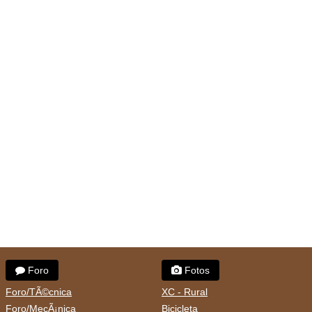
Foro
Fotos
Foro/TÃ©cnica
XC - Rural
Foro/MecÃ¡nica
Bicicleta