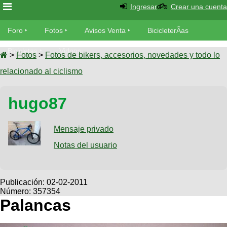
Ingresar
Crear una cuenta
Foro
Foro
Fotos
Avisos Venta
BicicleterÃ­as
Foro
Bicicletas
Videos
Fotos
>
Fotos
>
Fotos de bikers, accesorios, novedades y todo lo
TÃ©cnica
relacionado al ciclismo
Avisos
MecÃ¡nica
SUBÃ
Ventas
hugo87
tu foto
BicicleterÃ­
Galeria
Mensaje privado
SUBÃ
as
tu
Notas del usuario
XC
aviso
Bicicletas
Bicicletas
Buscar
Viajes
Publicación:
02-02-2011
Videos
Número: 357354
Bicicletas
Ultimos
Descenso
Palancas
Cicloturismo
Tandem
Fotos
Dirt
Freerider