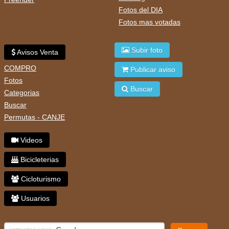
Fotos del DIA
Fotos mas votadas
Subir foto
Avisos Venta
COMPRO
Publicar aviso
Fotos
Buscar
Categorias
Buscar
Permutas - CANJE
Videos
Bicicleterias
Cicloturismo
Usuarios