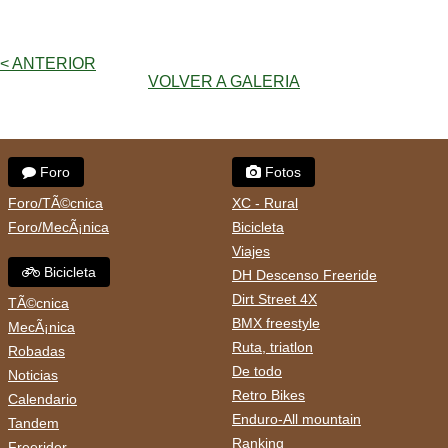
< ANTERIOR
VOLVER A GALERIA
Foro
Fotos
Foro/TÃ©cnica
XC - Rural
Foro/MecÃ¡nica
Bicicleta
Viajes
Bicicleta
DH Descenso Freeride
Dirt Street 4X
TÃ©cnica
BMX freestyle
MecÃ¡nica
Ruta, triatlon
Robadas
De todo
Noticias
Retro Bikes
Calendario
Enduro-All mountain
Tandem
Ranking
Freerider