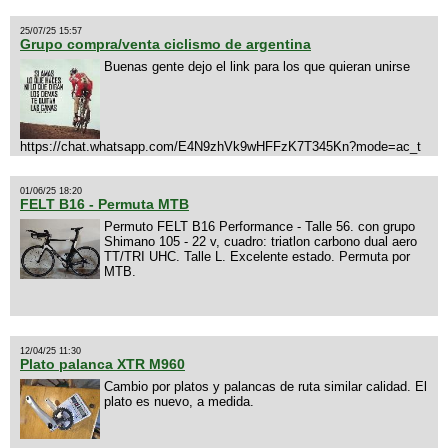
25/07/25 15:57
Grupo compra/venta ciclismo de argentina
Buenas gente dejo el link para los que quieran unirse
https://chat.whatsapp.com/E4N9zhVk9wHFFzK7T345Kn?mode=ac_t
01/06/25 18:20
FELT B16 - Permuta MTB
Permuto FELT B16 Performance - Talle 56. con grupo
Shimano 105 - 22 v, cuadro: triatlon carbono dual aero
TT/TRI UHC. Talle L. Excelente estado. Permuta por
MTB.
12/04/25 11:30
Plato palanca XTR M960
Cambio por platos y palancas de ruta similar calidad. El
plato es nuevo, a medida.