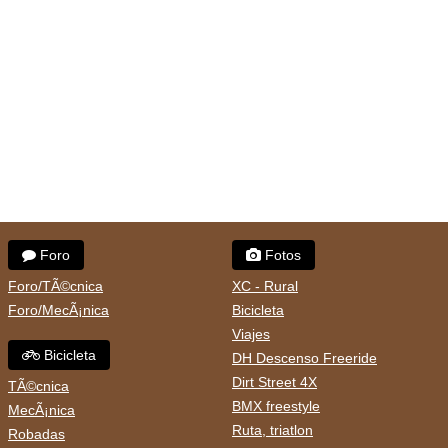
Foro
Fotos
Foro/TÃ©cnica
XC - Rural
Foro/MecÃ¡nica
Bicicleta
Viajes
Bicicleta
DH Descenso Freeride
Dirt Street 4X
TÃ©cnica
BMX freestyle
MecÃ¡nica
Ruta, triatlon
Robadas