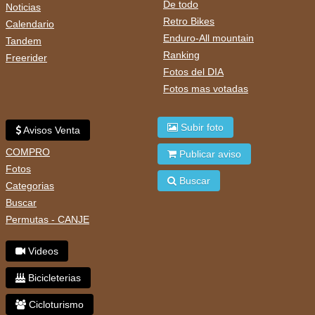
De todo
Noticias
Retro Bikes
Calendario
Enduro-All mountain
Tandem
Ranking
Freerider
Fotos del DIA
Fotos mas votadas
Subir foto
Avisos Venta
COMPRO
Publicar aviso
Fotos
Buscar
Categorias
Buscar
Permutas - CANJE
Videos
Bicicleterias
Cicloturismo