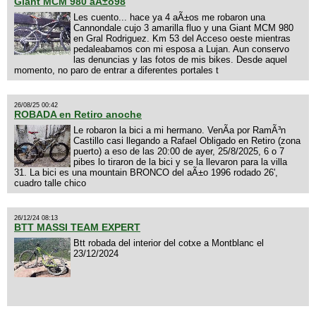
Giant MCM 980 aÃ±o98
Les cuento... hace ya 4 aÃ±os me robaron una
Cannondale cujo 3 amarilla fluo y una Giant MCM 980
en Gral Rodriguez. Km 53 del Acceso oeste mientras
pedaleabamos con mi esposa a Lujan. Aun conservo
las denuncias y las fotos de mis bikes. Desde aquel
momento, no paro de entrar a diferentes portales t
26/08/25 00:42
ROBADA en Retiro anoche
Le robaron la bici a mi hermano. VenÃ­a por RamÃ³n
Castillo casi llegando a Rafael Obligado en Retiro (zona
puerto) a eso de las 20:00 de ayer, 25/8/2025, 6 o 7
pibes lo tiraron de la bici y se la llevaron para la villa
31. La bici es una mountain BRONCO del aÃ±o 1996 rodado 26',
cuadro talle chico
26/12/24 08:13
BTT MASSI TEAM EXPERT
Btt robada del interior del cotxe a Montblanc el
23/12/2024