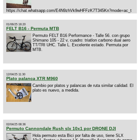
https://chat.whatsapp.com/E4N9zhVk9wHFFzK7T345Kn?mode=ac_t
01/06/25 18:20
FELT B16 - Permuta MTB
Permuto FELT B16 Performance - Talle 56. con grupo
Shimano 105 - 22 v, cuadro: triatlon carbono dual aero
TT/TRI UHC. Talle L. Excelente estado. Permuta por
MTB.
12/04/25 11:30
Plato palanca XTR M960
Cambio por platos y palancas de ruta similar calidad. El
plato es nuevo, a medida.
02/04/25 08:36
Permuto Cannondale Rush slx 10x1 por DRONE DJI
Hola permuto esta Bici por falta de uso, tiene SLX