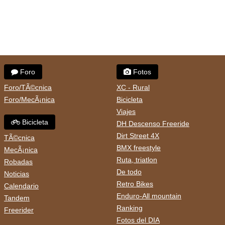
Foro
Fotos
Foro/TÃ©cnica
XC - Rural
Foro/MecÃ¡nica
Bicicleta
Viajes
Bicicleta
DH Descenso Freeride
Dirt Street 4X
TÃ©cnica
BMX freestyle
MecÃ¡nica
Ruta, triatlon
Robadas
De todo
Noticias
Retro Bikes
Calendario
Enduro-All mountain
Tandem
Ranking
Freerider
Fotos del DIA