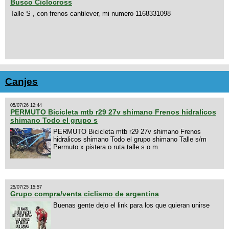
Busco Ciclocross
Talle S , con frenos cantilever, mi numero 1168331098
Canjes
05/07/26 12:44
PERMUTO Bicicleta mtb r29 27v shimano Frenos hidralicos
shimano Todo el grupo s
PERMUTO Bicicleta mtb r29 27v shimano Frenos
hidralicos shimano Todo el grupo shimano Talle s/m
Permuto x pistera o ruta talle s o m.
25/07/25 15:57
Grupo compra/venta ciclismo de argentina
Buenas gente dejo el link para los que quieran unirse