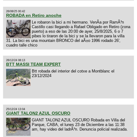
26/08/25 00:42
ROBADA en Retiro anoche
Le robaron la bici a mi hermano. VenÃ­a por RamÃ³n
Castillo casi llegando a Rafael Obligado en Retiro (zona
puerto) a eso de las 20:00 de ayer, 25/8/2025, 6 o 7
pibes lo tiraron de la bici y se la llevaron para la villa
31. La bici es una mountain BRONCO del aÃ±o 1996 rodado 26',
cuadro talle chico
26/12/24 08:13
BTT MASSI TEAM EXPERT
Btt robada del interior del cotxe a Montblanc el
23/12/2024
25/12/24 13:04
GIANT TALON2 AZUL OSCURO
GIANT TALON2 AZUL OSCURO Robada en Villa del
Parque, CABA, el lunes 23 de Diciembre a las 11:38
am, hay video del ladrÃ³n. Denuncia policial realizada.