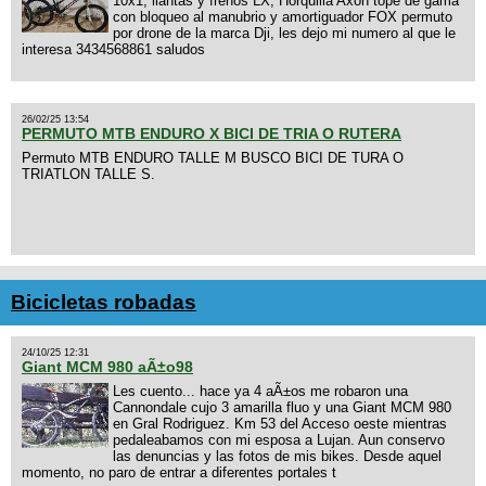
10x1, llantas y frenos LX, Horquilla Axon tope de gama
con bloqueo al manubrio y amortiguador FOX permuto
por drone de la marca Dji, les dejo mi numero al que le
interesa 3434568861 saludos
26/02/25 13:54
PERMUTO MTB ENDURO X BICI DE TRIA O RUTERA
Permuto MTB ENDURO TALLE M BUSCO BICI DE TURA O
TRIATLON TALLE S.
Bicicletas robadas
24/10/25 12:31
Giant MCM 980 aÃ±o98
Les cuento... hace ya 4 aÃ±os me robaron una
Cannondale cujo 3 amarilla fluo y una Giant MCM 980
en Gral Rodriguez. Km 53 del Acceso oeste mientras
pedaleabamos con mi esposa a Lujan. Aun conservo
las denuncias y las fotos de mis bikes. Desde aquel
momento, no paro de entrar a diferentes portales t