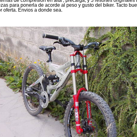
ternas de compresion en alta , precarga, y 3 resortes originales
rezas para ponerla de acorde al peso y gusto del biker. Tacto 
r oferta. Envios a donde sea.