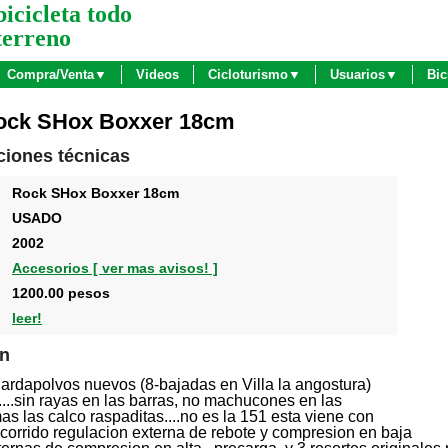
bicicleta todo
terreno
Compra/Venta▼
Videos
Cicloturismo▼
Usuarios▼
Bic
ock SHox Boxxer 18cm
ciones técnicas
Rock SHox Boxxer 18cm
USADO
2002
Accesorios [ ver mas avisos! ]
1200.00 pesos
leer!
ón
ardapolvos nuevos (8-bajadas en Villa la angostura)
...sin rayas en las barras, no machucones en las
as las calco raspaditas....no es la 151 esta viene con
orrido regulacion externa de rebote y compresion en baja