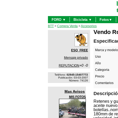
FORO ▼
Bicicleta ▼
Fotos▼
BTT
>
Compra Venta
>
Accesorios
Vendo R
Especifica
Marca y modelo
ESQ_FREE
Uso
Mensaje privado
Año
+0 -0
REPUTACION
Categoria
Teléfono:
02945-15407772
Precio
Publicación: 03-03-2007
Número: 74126
Comentarios
Mas Avisos
Descripci
MIS FOTOS
Retenes y gu
aceite nuevo.
botellas..nom
180mm de rec