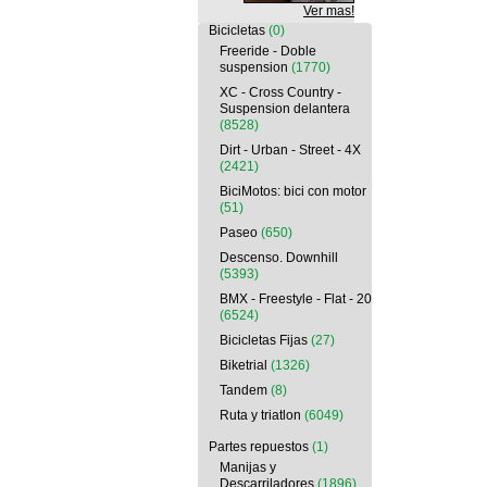
Ver mas!
Bicicletas
(0)
Freeride - Doble
suspension
(1770)
XC - Cross Country -
Suspension delantera
(8528)
Dirt - Urban - Street - 4X
(2421)
BiciMotos: bici con motor
(51)
Paseo
(650)
Descenso. Downhill
(5393)
BMX - Freestyle - Flat - 20
(6524)
Bicicletas Fijas
(27)
Biketrial
(1326)
Tandem
(8)
Ruta y triatlon
(6049)
Partes repuestos
(1)
Manijas y
Descarriladores
(1896)