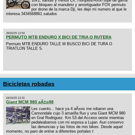
10x1, llantas y frenos LX, Horquilla Axon tope de gama
con bloqueo al manubrio y amortiguador FOX permuto
por drone de la marca Dji, les dejo mi numero al que le
interesa 3434568861 saludos
26/02/25 13:54
PERMUTO MTB ENDURO X BICI DE TRIA O RUTERA
Permuto MTB ENDURO TALLE M BUSCO BICI DE TURA O
TRIATLON TALLE S.
Bicicletas robadas
24/10/25 12:31
Giant MCM 980 aÃ±o98
Les cuento... hace ya 4 aÃ±os me robaron una
Cannondale cujo 3 amarilla fluo y una Giant MCM 980
en Gral Rodriguez. Km 53 del Acceso oeste mientras
pedaleabamos con mi esposa a Lujan. Aun conservo
las denuncias y las fotos de mis bikes. Desde aquel
momento, no paro de entrar a diferentes portales t