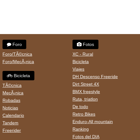
Foro
Fotos
Foro/TÃ©cnica
XC - Rural
Foro/MecÃ¡nica
Bicicleta
Viajes
Bicicleta
DH Descenso Freeride
Dirt Street 4X
TÃ©cnica
BMX freestyle
MecÃ¡nica
Ruta, triatlon
Robadas
De todo
Noticias
Retro Bikes
Calendario
Enduro-All mountain
Tandem
Ranking
Freerider
Fotos del DIA