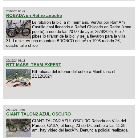
26/08/25 00:42
ROBADA en Retiro anoche
Le robaron la bici a mi hermano. VenÃ­a por RamÃ³n
Castillo casi llegando a Rafael Obligado en Retiro (zona
puerto) a eso de las 20:00 de ayer, 25/8/2025, 6 o 7
pibes lo tiraron de la bici y se la llevaron para la villa
31. La bici es una mountain BRONCO del aÃ±o 1996 rodado 26',
cuadro talle chico
26/12/24 08:13
BTT MASSI TEAM EXPERT
Btt robada del interior del cotxe a Montblanc el
23/12/2024
25/12/24 13:04
GIANT TALON2 AZUL OSCURO
GIANT TALON2 AZUL OSCURO Robada en Villa del
Parque, CABA, el lunes 23 de Diciembre a las 11:38
am, hay video del ladrÃ³n. Denuncia policial realizada.