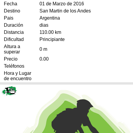
Categorias
BMX
Fecha
01 de Marzo de 2016
Salidas
Usuarios
TÃ©cnica
Destino
San Martin de los Andes
COMPRO
Ruta,
Operadores
Pais
Argentina
triatlon
de
MecÃ¡nica
Ãšltimos
CANJE
cicloturismo
Duración
dias
De
Robadas
Buscar
Mi
Distancia
110.00 km
todo
Relatos
ReputaciÃ³n
Dificultad
Principiante
Noticias
de
Mis
Retro
viajes
Altura a
Amigos
Mis
0 m
Calendario
superar
Compras
Enduro
Foro
Actividad
Precio
0.00
de
de
Mis
Teléfonos
viajes
Amigos
Ventas
Ranking
Hora y Lugar
de encuentro
Fotos
del
DÃA
Fotos
mas
votadas