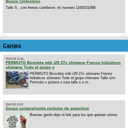
Busco Ciclocross
Talle S , con frenos cantilever, mi numero 1168331098
Canjes
05/07/26 12:44
PERMUTO Bicicleta mtb r29 27v shimano Frenos hidralicos
shimano Todo el grupo s
PERMUTO Bicicleta mtb r29 27v shimano Frenos
hidralicos shimano Todo el grupo shimano Talle s/m
Permuto x pistera o ruta talle s o m.
25/07/25 15:57
Grupo compra/venta ciclismo de argentina
Buenas gente dejo el link para los que quieran unirse