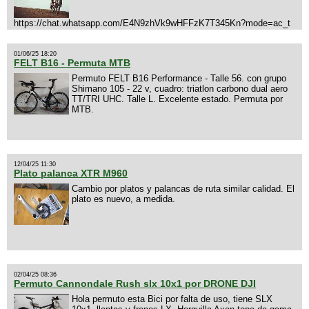
https://chat.whatsapp.com/E4N9zhVk9wHFFzK7T345Kn?mode=ac_t
01/06/25 18:20
FELT B16 - Permuta MTB
Permuto FELT B16 Performance - Talle 56. con grupo
Shimano 105 - 22 v, cuadro: triatlon carbono dual aero
TT/TRI UHC. Talle L. Excelente estado. Permuta por
MTB.
12/04/25 11:30
Plato palanca XTR M960
Cambio por platos y palancas de ruta similar calidad. El
plato es nuevo, a medida.
02/04/25 08:36
Permuto Cannondale Rush slx 10x1 por DRONE DJI
Hola permuto esta Bici por falta de uso, tiene SLX