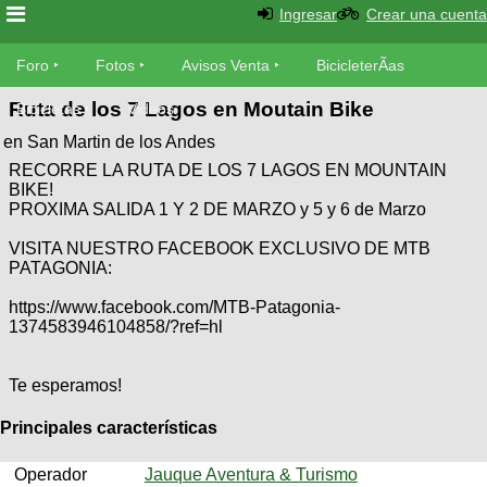
Ingresar
Crear una cuenta
Foro
Foro
Fotos
Avisos Venta
BicicleterÃ­as
Ruta de los 7 Lagos en Moutain Bike
Foro
Bicicletas
Videos
Fotos
en San Martin de los Andes
TÃ©cnica
RECORRE LA RUTA DE LOS 7 LAGOS EN MOUNTAIN
Avisos
MecÃ¡nica
BIKE!
SUBÃ
Ventas
PROXIMA SALIDA 1 Y 2 DE MARZO y 5 y 6 de Marzo
tu foto
VISITA NUESTRO FACEBOOK EXCLUSIVO DE MTB
BicicleterÃ­
PATAGONIA:
Galeria
SUBÃ
as
tu
https://www.facebook.com/MTB-Patagonia-
XC
aviso
1374583946104858/?ref=hl
Bicicletas
Bicicletas
Buscar
Te esperamos!
Viajes
Videos
Bicicletas
Ultimos
Descenso
Principales características
Cicloturismo
Tandem
Fotos
Dirt
Operador
Jauque Aventura & Turismo
Freerider