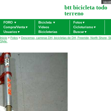
Identif
btt bicicleta todo
terreno
FORO ▼
Bicicleta ▼
Fotos▼
Compra/Venta▼
Videos
Cicloturismo▼
Usuarios▼
Bicicleterias
Buscar▼
Inicio
>
Fotos
>
Descenso, carreras DH, bicicletas de DH, Freeride, North Shore, S
Style.