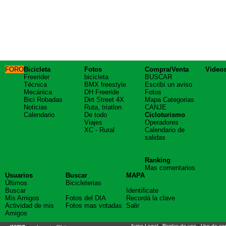
FORO
Bicicleta
Fotos
Compra/Venta
Video
Freerider
bicicleta
BUSCAR
Técnica
BMX freestyle
Escribí un aviso
Mecánica
DH Freeride
Fotos
Bici Robadas
Dirt Street 4X
Mapa Categorias
Noticias
Ruta, triatlon
CANJE
Calendario
De todo
Cicloturismo
Viajes
Operadores
XC - Rural
Calendario de
salidas
Ranking
Mas comentarios
Usuarios
Buscar
MAPA
Últimos
Bicicleterias
Buscar
Identificate
Mis Amigos
Fotos del DIA
Recordá la clave
Actividad de mis
Fotos mas votadas
Salir
Amigos
Aviso Legal
|
Reglas de uso
|
Uso de co