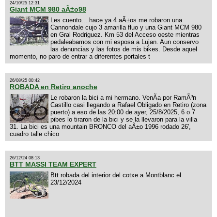
24/10/25 12:31
Giant MCM 980 aÃ±o98
Les cuento... hace ya 4 aÃ±os me robaron una
Cannondale cujo 3 amarilla fluo y una Giant MCM 980
en Gral Rodriguez. Km 53 del Acceso oeste mientras
pedaleabamos con mi esposa a Lujan. Aun conservo
las denuncias y las fotos de mis bikes. Desde aquel
momento, no paro de entrar a diferentes portales t
26/08/25 00:42
ROBADA en Retiro anoche
Le robaron la bici a mi hermano. VenÃ­a por RamÃ³n
Castillo casi llegando a Rafael Obligado en Retiro (zona
puerto) a eso de las 20:00 de ayer, 25/8/2025, 6 o 7
pibes lo tiraron de la bici y se la llevaron para la villa
31. La bici es una mountain BRONCO del aÃ±o 1996 rodado 26',
cuadro talle chico
26/12/24 08:13
BTT MASSI TEAM EXPERT
Btt robada del interior del cotxe a Montblanc el
23/12/2024