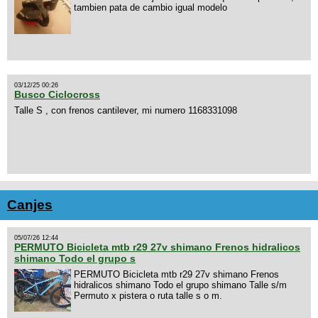
tambien pata de cambio igual modelo
03/12/25 00:26
Busco Ciclocross
Talle S , con frenos cantilever, mi numero 1168331098
Canjes
05/07/26 12:44
PERMUTO Bicicleta mtb r29 27v shimano Frenos hidralicos
shimano Todo el grupo s
PERMUTO Bicicleta mtb r29 27v shimano Frenos
hidralicos shimano Todo el grupo shimano Talle s/m
Permuto x pistera o ruta talle s o m.