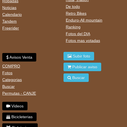
Robadas
De todo
Noticias
Retro Bikes
Calendario
Enduro-All mountain
Tandem
Ranking
Freerider
Fotos del DIA
Fotos mas votadas
Subir foto
Avisos Venta
COMPRO
Publicar aviso
Fotos
Buscar
Categorias
Buscar
Permutas - CANJE
Videos
Bicicleterias