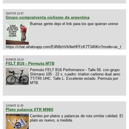
25/07/25 15:57
Grupo compra/venta ciclismo de argentina
Buenas gente dejo el link para los que quieran unirse
https://chat.whatsapp.com/E4N9zhVk9wHFFzK7T345Kn?mode=ac_t
01/06/25 18:20
FELT B16 - Permuta MTB
Permuto FELT B16 Performance - Talle 56. con grupo
Shimano 105 - 22 v, cuadro: triatlon carbono dual aero
TT/TRI UHC. Talle L. Excelente estado. Permuta por
MTB.
12/04/25 11:30
Plato palanca XTR M960
Cambio por platos y palancas de ruta similar calidad. El
plato es nuevo, a medida.