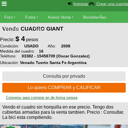
Ingresar
Crear una cuenta
Foro
Foro
Fotos
Avisos Venta
BicicleterÃ­as
Vendo CUADRO GIANT
Foro
Bicicletas
Videos
Fotos
$
4
TÃ©cnica
Precio:
pesos
Avisos
Condición:
USADO
Año:
2008
MecÃ¡nica
SUBÃ
Medida del cuadro:
16
Ventas
Teléfono:
03382 - 15458709 (Oscar Gonzalez)
tu foto
Ubicación:
Venado Tuerto Santa Fe Argentina
BicicleterÃ­
Galeria
SUBÃ
as
Consulta por privado
tu
XC
aviso
Bicicletas
Lo quiero COMPRAR y CALIFICAR
Bicicletas
Consejos para comprar en de forma segura
Buscar
Viajes
Videos
Vendo el cuadro sin horquilla en ese precio. Tengo dos
Bicicletas
Ultimos
Descenso
cubiertas armadas para la venta tambien. Precio : Consultar.
Cicloturismo
La bici esta compitiendo.
Tandem
Fotos
Dirt
Freerider