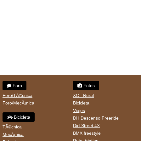
Foro
Fotos
Foro/TÃ©cnica
XC - Rural
Foro/MecÃ¡nica
Bicicleta
Viajes
Bicicleta
DH Descenso Freeride
Dirt Street 4X
TÃ©cnica
BMX freestyle
MecÃ¡nica
Ruta, triatlon