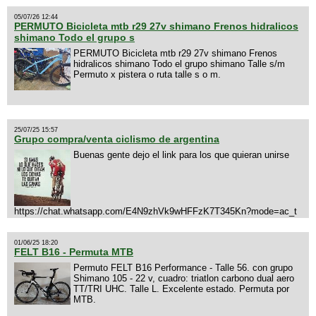
05/07/26 12:44
PERMUTO Bicicleta mtb r29 27v shimano Frenos hidralicos
shimano Todo el grupo s
PERMUTO Bicicleta mtb r29 27v shimano Frenos
hidralicos shimano Todo el grupo shimano Talle s/m
Permuto x pistera o ruta talle s o m.
25/07/25 15:57
Grupo compra/venta ciclismo de argentina
Buenas gente dejo el link para los que quieran unirse
https://chat.whatsapp.com/E4N9zhVk9wHFFzK7T345Kn?mode=ac_t
01/06/25 18:20
FELT B16 - Permuta MTB
Permuto FELT B16 Performance - Talle 56. con grupo
Shimano 105 - 22 v, cuadro: triatlon carbono dual aero
TT/TRI UHC. Talle L. Excelente estado. Permuta por
MTB.