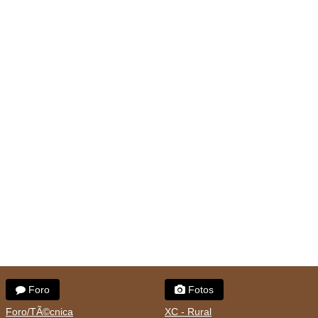
Foro
Fotos
Foro/TÃ©cnica
XC - Rural