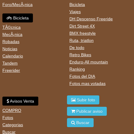
Foro/MecÃ¡nica
Bicicleta
Viajes
Bicicleta
DH Descenso Freeride
Dirt Street 4X
TÃ©cnica
BMX freestyle
MecÃ¡nica
Ruta, triatlon
Robadas
De todo
Noticias
Retro Bikes
Calendario
Enduro-All mountain
Tandem
Ranking
Freerider
Fotos del DIA
Fotos mas votadas
Subir foto
Avisos Venta
COMPRO
Publicar aviso
Fotos
Buscar
Categorias
Buscar