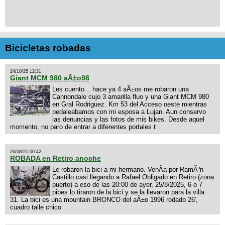
Bicicletas robadas
24/10/25 12:31
Giant MCM 980 aÃ±o98
Les cuento... hace ya 4 aÃ±os me robaron una
Cannondale cujo 3 amarilla fluo y una Giant MCM 980
en Gral Rodriguez. Km 53 del Acceso oeste mientras
pedaleabamos con mi esposa a Lujan. Aun conservo
las denuncias y las fotos de mis bikes. Desde aquel
momento, no paro de entrar a diferentes portales t
26/08/25 00:42
ROBADA en Retiro anoche
Le robaron la bici a mi hermano. VenÃ­a por RamÃ³n
Castillo casi llegando a Rafael Obligado en Retiro (zona
puerto) a eso de las 20:00 de ayer, 25/8/2025, 6 o 7
pibes lo tiraron de la bici y se la llevaron para la villa
31. La bici es una mountain BRONCO del aÃ±o 1996 rodado 26',
cuadro talle chico