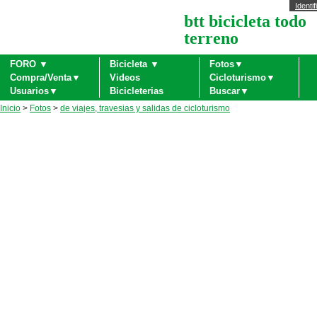
Identif
btt bicicleta todo
terreno
FORO ▼
Bicicleta ▼
Fotos▼
Compra/Venta▼
Videos
Cicloturismo▼
Usuarios▼
Bicicleterias
Buscar▼
Inicio
>
Fotos
>
de viajes, travesias y salidas de cicloturismo