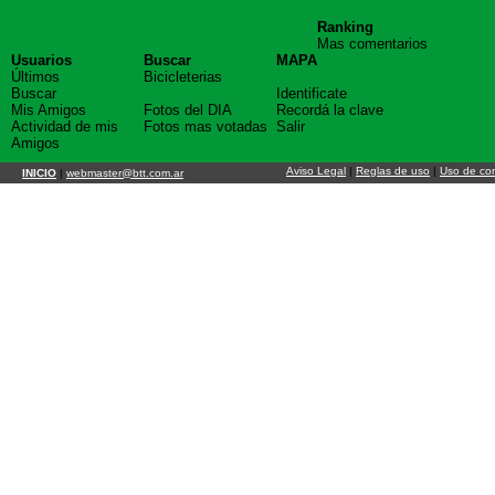
Ranking
Mas comentarios
Usuarios
Buscar
MAPA
Últimos
Bicicleterias
Buscar
Identificate
Mis Amigos
Fotos del DIA
Recordá la clave
Actividad de mis
Fotos mas votadas
Salir
Amigos
Aviso Legal
|
Reglas de uso
|
Uso de co
INICIO
|
webmaster@btt.com.ar