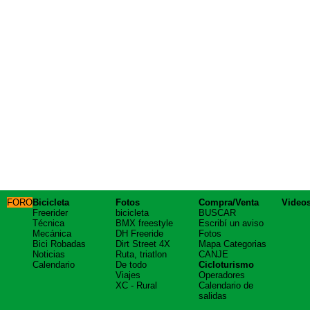
FORO
Bicicleta
Fotos
Compra/Venta
Video
Freerider
bicicleta
BUSCAR
Técnica
BMX freestyle
Escribí un aviso
Mecánica
DH Freeride
Fotos
Bici Robadas
Dirt Street 4X
Mapa Categorias
Noticias
Ruta, triatlon
CANJE
Calendario
De todo
Cicloturismo
Viajes
Operadores
XC - Rural
Calendario de
salidas