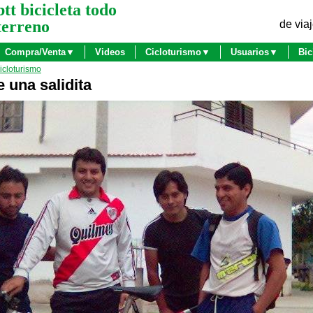
btt bicicleta todo
terreno
de viaj
Compra/Venta▼
Videos
Cicloturismo▼
Usuarios▼
Bic
cicloturismo
 una salidita