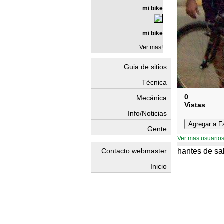
mi bike
mi bike
Ver mas!
Guia de sitios
Técnica
0
Mecánica
Vistas
Info/Noticias
Gente
Ver mas usuarios
Contacto webmaster
hantes de sal
Inicio