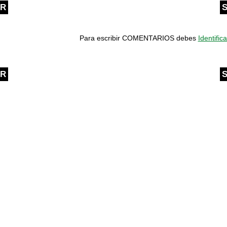
OR
S
Para escribir COMENTARIOS debes
Identifica
OR
S