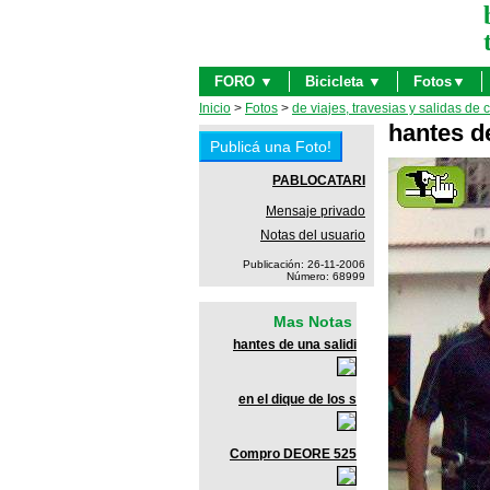
FORO ▼
Bicicleta ▼
Fotos▼
Inicio
>
Fotos
>
de viajes, travesias y salidas de 
hantes de
PABLOCATARI
Mensaje privado
Notas del usuario
Publicación: 26-11-2006
Número: 68999
Mas Notas
hantes de una salidi
en el dique de los s
Compro DEORE 525