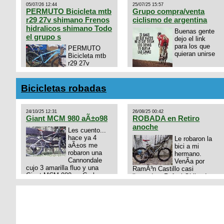
05/07/26 12:44
25/07/25 15:57
PERMUTO Bicicleta mtb
Grupo compra/venta
r29 27v shimano Frenos
ciclismo de argentina
hidralicos shimano Todo
Buenas gente
el grupo s
dejo el link
para los que
PERMUTO
quieran unirse
Bicicleta mtb
r29 27v
shimano
https://chat.whatsapp.com/
Frenos hidralicos shimano
mode=ac_t
Todo el grupo shimano Talle
Bicicletas robadas
s/m Permuto x pistera o ruta
talle s o m.
24/10/25 12:31
26/08/25 00:42
Giant MCM 980 aÃ±o98
ROBADA en Retiro
anoche
Les cuento...
hace ya 4
Le robaron la
aÃ±os me
bici a mi
robaron una
hermano.
Cannondale
VenÃ­a por
cujo 3 amarilla fluo y una
RamÃ³n Castillo casi
Giant MCM 980 en Gral
llegando a Rafael Obligado en
Rodriguez. Km 53 del Acceso
Retiro (zona puerto) a eso de
oeste mientras
las 20:00 de ayer, 25/8/2025,
pedaleabamos con mi esposa
6 o 7 pibes lo tiraron de la
a Lujan. Aun conservo las
bici y se la llevaron para la
denuncias y las fotos de mis
villa 31. La bici es una
bikes. Desde aquel momento,
mountain BRONCO del aÃ±o