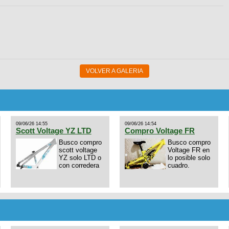
VOLVER A GALERIA
09/06/26 14:55
09/06/26 14:54
Scott Voltage YZ LTD
Compro Voltage FR
Busco compro
Busco compro
scott voltage
Voltage FR en
YZ solo LTD o
lo posible solo
con corredera
cuadro.