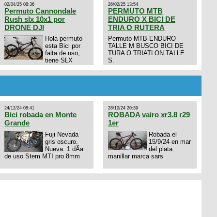
02/04/25 08:36
26/02/25 13:54
Permuto Cannondale
PERMUTO MTB
Rush slx 10x1 por
ENDURO X BICI DE
DRONE DJI
TRIA O RUTERA
Hola permuto
Permuto MTB ENDURO
esta Bici por
TALLE M BUSCO BICI DE
falta de uso,
TURA O TRIATLON TALLE
tiene SLX
S.
10x1, llantas y frenos LX,
Horquilla Axon tope de gama
con bloqueo al manubrio y
amortiguador FOX permuto
por drone de la marca Dji, les
dejo mi numero al que le
24/12/24 08:41
28/10/24 20:39
interesa 3434568861 saludos
Bici robada en Monte
ROBADA vairo xr3.8 r29
Grande
1er
Fuji Nevada
Robada el
gris oscuro.
15/9/24 en mar
Nueva. 1 dÃ­a
del plata
de uso Stem MTI pro 8mm
manillar marca sars