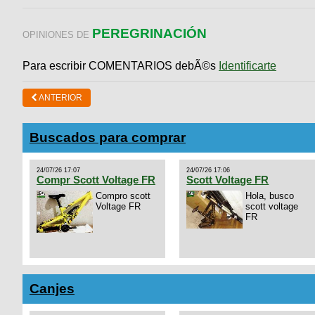
PEREGRINACIÓN
OPINIONES DE
Para escribir COMENTARIOS debÃ©s
Identificarte
ANTERIOR
Buscados para comprar
24/07/26 17:07
24/07/26 17:06
Compr Scott Voltage FR
Scott Voltage FR
Compro scott
Hola, busco
Voltage FR
scott voltage
FR
Canjes