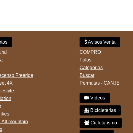
tos
Avisos Venta
ural
COMPRO
ta
Fotos
Categorias
censo Freeride
Buscar
reet 4X
Permutas - CANJE
eestyle
Videos
iatlon
o
Bicicleterias
Bikes
-All mountain
Cicloturismo
g