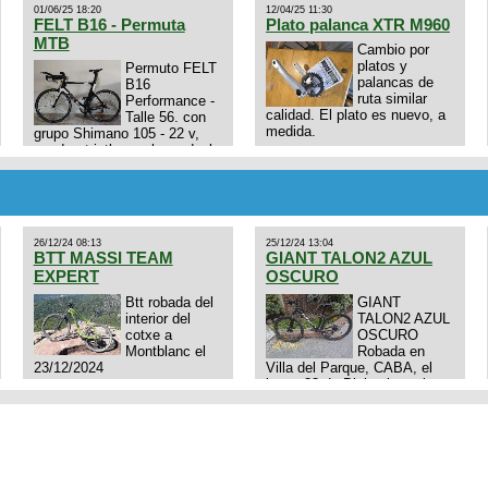
01/06/25 18:20
12/04/25 11:30
FELT B16 - Permuta
Plato palanca XTR M960
MTB
Cambio por
platos y
Permuto FELT
palancas de
B16
ruta similar
Performance -
calidad. El plato es nuevo, a
Talle 56. con
medida.
grupo Shimano 105 - 22 v,
cuadro: triatlon carbono dual
E4N9zhVk9wHFFzK7T345Kn?
aero TT/TRI UHC. Talle L.
Excelente estado. Permuta
por MTB.
26/12/24 08:13
25/12/24 13:04
BTT MASSI TEAM
GIANT TALON2 AZUL
EXPERT
OSCURO
Btt robada del
GIANT
interior del
TALON2 AZUL
cotxe a
OSCURO
Montblanc el
Robada en
23/12/2024
Villa del Parque, CABA, el
lunes 23 de Diciembre a las
11:38 am, hay video del
ladrÃ³n. Denuncia policial
realizada.