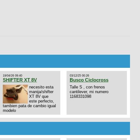
19/04/26 09:40
03/12/25 00:26
SHIFTER XT 8V
Busco Ciclocross
necesito esta
Talle S , con frenos
manija/shifter
cantilever, mi numero
XT 8V que
1168331098
este perfecto,
tambien pata de cambio igual
modelo