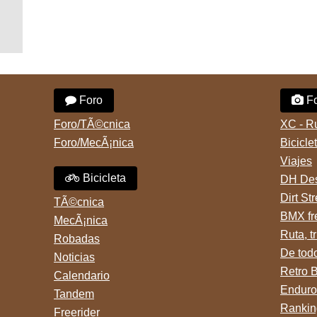
Foro
Fo
Foro/TÃ©cnica
XC - R
Foro/MecÃ¡nica
Bicicle
Viajes
Bicicleta
DH Des
Dirt St
TÃ©cnica
BMX fr
MecÃ¡nica
Ruta, tr
Robadas
De tod
Noticias
Retro 
Calendario
Enduro
Tandem
Rankin
Freerider