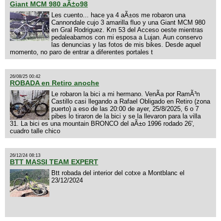
Giant MCM 980 aÃ±o98
Les cuento... hace ya 4 aÃ±os me robaron una
Cannondale cujo 3 amarilla fluo y una Giant MCM 980
en Gral Rodriguez. Km 53 del Acceso oeste mientras
pedaleabamos con mi esposa a Lujan. Aun conservo
las denuncias y las fotos de mis bikes. Desde aquel
momento, no paro de entrar a diferentes portales t
26/08/25 00:42
ROBADA en Retiro anoche
Le robaron la bici a mi hermano. VenÃ­a por RamÃ³n
Castillo casi llegando a Rafael Obligado en Retiro (zona
puerto) a eso de las 20:00 de ayer, 25/8/2025, 6 o 7
pibes lo tiraron de la bici y se la llevaron para la villa
31. La bici es una mountain BRONCO del aÃ±o 1996 rodado 26',
cuadro talle chico
26/12/24 08:13
BTT MASSI TEAM EXPERT
Btt robada del interior del cotxe a Montblanc el
23/12/2024