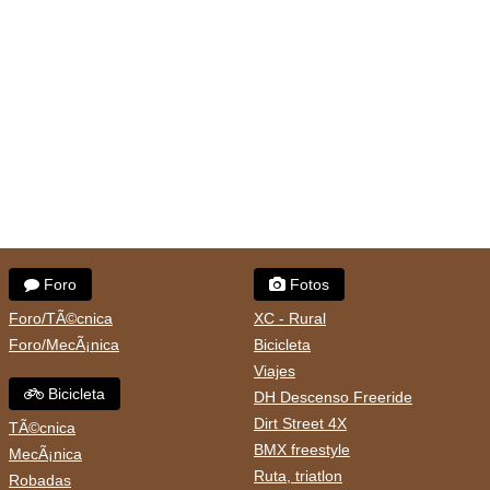
Foro
Fotos
Foro/TÃ©cnica
XC - Rural
Foro/MecÃ¡nica
Bicicleta
Viajes
Bicicleta
DH Descenso Freeride
Dirt Street 4X
TÃ©cnica
BMX freestyle
MecÃ¡nica
Ruta, triatlon
Robadas