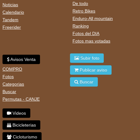
De todo
Noticias
Retro Bikes
Calendario
Enduro-All mountain
Tandem
Ranking
Freerider
Fotos del DIA
Fotos mas votadas
Subir foto
Avisos Venta
COMPRO
Publicar aviso
Fotos
Buscar
Categorias
Buscar
Permutas - CANJE
Videos
Bicicleterias
Cicloturismo