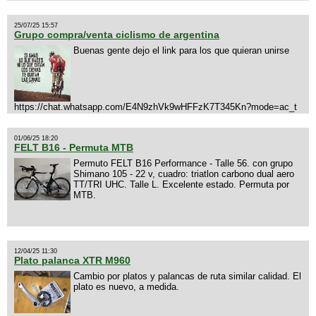
25/07/25 15:57
Grupo compra/venta ciclismo de argentina
Buenas gente dejo el link para los que quieran unirse
https://chat.whatsapp.com/E4N9zhVk9wHFFzK7T345Kn?mode=ac_t
01/06/25 18:20
FELT B16 - Permuta MTB
Permuto FELT B16 Performance - Talle 56. con grupo
Shimano 105 - 22 v, cuadro: triatlon carbono dual aero
TT/TRI UHC. Talle L. Excelente estado. Permuta por
MTB.
12/04/25 11:30
Plato palanca XTR M960
Cambio por platos y palancas de ruta similar calidad. El
plato es nuevo, a medida.