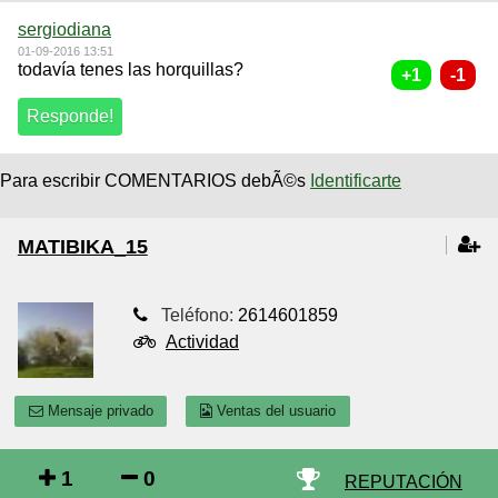
sergiodiana
01-09-2016 13:51
todavía tenes las horquillas?
Para escribir COMENTARIOS debÃ©s
Identificarte
MATIBIKA_15
Teléfono:
2614601859
Actividad
Mensaje privado
Ventas del usuario
1
0
REPUTACIÓN