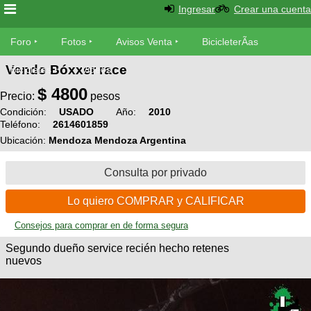
Ingresar
Crear una cuenta
Foro
Foro
Fotos
Avisos Venta
BicicleterÃ­as
Vendo Bóxxer race
Foro
Bicicletas
Videos
Fotos
$
4800
TÃ©cnica
Precio:
pesos
Avisos
Condición:
USADO
Año:
2010
MecÃ¡nica
SUBÃ
Teléfono:
2614601859
Ventas
tu foto
Ubicación:
Mendoza Mendoza Argentina
BicicleterÃ­
Consulta por privado
Galeria
SUBÃ
as
tu
XC
Lo quiero COMPRAR y CALIFICAR
aviso
Bicicletas
Bicicletas
Consejos para comprar en de forma segura
Buscar
Viajes
Segundo dueño service recién hecho retenes
Videos
nuevos
Bicicletas
Ultimos
Descenso
Cicloturismo
Tandem
Fotos
Dirt
Freerider