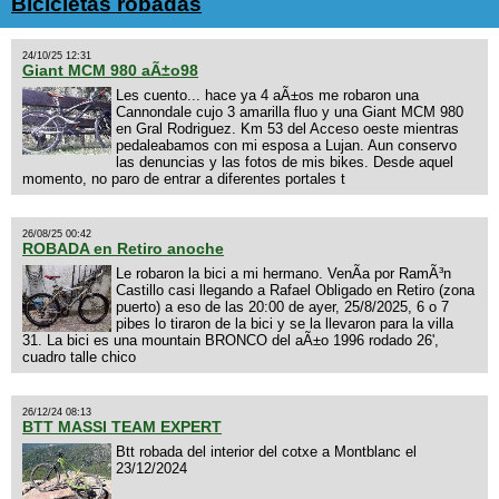
Bicicletas robadas
24/10/25 12:31
Giant MCM 980 aÃ±o98
Les cuento... hace ya 4 aÃ±os me robaron una
Cannondale cujo 3 amarilla fluo y una Giant MCM 980
en Gral Rodriguez. Km 53 del Acceso oeste mientras
pedaleabamos con mi esposa a Lujan. Aun conservo
las denuncias y las fotos de mis bikes. Desde aquel
momento, no paro de entrar a diferentes portales t
26/08/25 00:42
ROBADA en Retiro anoche
Le robaron la bici a mi hermano. VenÃ­a por RamÃ³n
Castillo casi llegando a Rafael Obligado en Retiro (zona
puerto) a eso de las 20:00 de ayer, 25/8/2025, 6 o 7
pibes lo tiraron de la bici y se la llevaron para la villa
31. La bici es una mountain BRONCO del aÃ±o 1996 rodado 26',
cuadro talle chico
26/12/24 08:13
BTT MASSI TEAM EXPERT
Btt robada del interior del cotxe a Montblanc el
23/12/2024