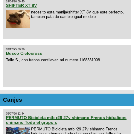
19/04/26 09:40
SHIFTER XT 8V
necesito esta manija/shifter XT 8V que este perfecto,
tambien pata de cambio igual modelo
03/12/25 00:26
Busco Ciclocross
Talle S , con frenos cantilever, mi numero 1168331098
Canjes
05/07/26 12:44
PERMUTO Bicicleta mtb r29 27v shimano Frenos hidralicos
shimano Todo el grupo s
PERMUTO Bicicleta mtb r29 27v shimano Frenos
hidralicos shimano Todo el grupo shimano Talle s/m