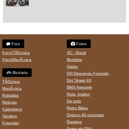
Foro
Fotos
Foro/TÃ©cnica
XC - Rural
Foro/MecÃ¡nica
Bicicleta
Viajes
Bicicleta
DH Descenso Freeride
Dirt Street 4X
TÃ©cnica
BMX freestyle
MecÃ¡nica
Ruta, triatlon
Robadas
De todo
Noticias
Retro Bikes
Calendario
Enduro-All mountain
Tandem
Ranking
Freerider
Fotos del DIA