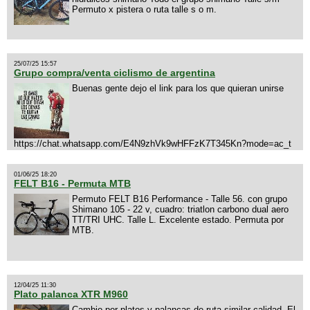
Permuto x pistera o ruta talle s o m.
25/07/25 15:57
Grupo compra/venta ciclismo de argentina
Buenas gente dejo el link para los que quieran unirse
https://chat.whatsapp.com/E4N9zhVk9wHFFzK7T345Kn?mode=ac_t
01/06/25 18:20
FELT B16 - Permuta MTB
Permuto FELT B16 Performance - Talle 56. con grupo
Shimano 105 - 22 v, cuadro: triatlon carbono dual aero
TT/TRI UHC. Talle L. Excelente estado. Permuta por
MTB.
12/04/25 11:30
Plato palanca XTR M960
Cambio por platos y palancas de ruta similar calidad. El