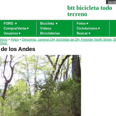
Identif
btt bicicleta todo
terreno
FORO ▼
Bicicleta ▼
Fotos▼
Compra/Venta▼
Videos
Cicloturismo▼
Usuarios▼
Bicicleterias
Buscar▼
Inicio
>
Fotos
>
Descenso, carreras DH, bicicletas de DH, Freeride, North Shore, S
Style.
 de los Andes