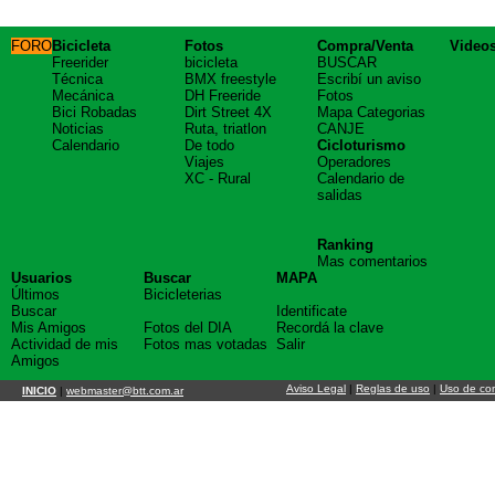
FORO
Bicicleta
Fotos
Compra/Venta
Video
Freerider
bicicleta
BUSCAR
Técnica
BMX freestyle
Escribí un aviso
Mecánica
DH Freeride
Fotos
Bici Robadas
Dirt Street 4X
Mapa Categorias
Noticias
Ruta, triatlon
CANJE
Calendario
De todo
Cicloturismo
Viajes
Operadores
XC - Rural
Calendario de
salidas
Ranking
Mas comentarios
Usuarios
Buscar
MAPA
Últimos
Bicicleterias
Buscar
Identificate
Mis Amigos
Fotos del DIA
Recordá la clave
Actividad de mis
Fotos mas votadas
Salir
Amigos
Aviso Legal
|
Reglas de uso
|
Uso de co
INICIO
|
webmaster@btt.com.ar