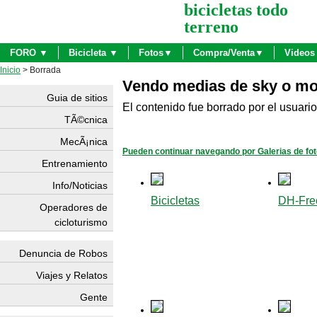
bicicletas todo
terreno
FORO ▼
Bicicleta ▼
Fotos▼
Compra/Venta▼
Videos
Inicio
> Borrada
Vendo medias de sky o mo
Guia de sitios
El contenido fue borrado por el usuario
TÃ©cnica
MecÃ¡nica
Pueden continuar navegando por Galerias de fo
Entrenamiento
Info/Noticias
Bicicletas
DH-Fre
Operadores de
cicloturismo
Denuncia de Robos
Viajes y Relatos
Gente