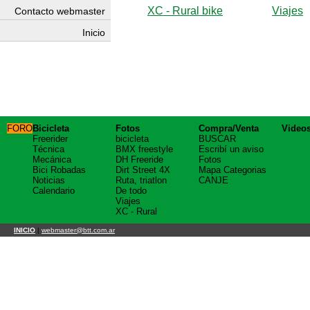
XC - Rural bike
Viajes
Contacto webmaster
Inicio
FORO
Bicicleta
Fotos
Compra/Venta
Video
Freerider
bicicleta
BUSCAR
Técnica
BMX freestyle
Escribí un aviso
Mecánica
DH Freeride
Fotos
Bici Robadas
Dirt Street 4X
Mapa Categorias
Noticias
Ruta, triatlon
CANJE
Calendario
De todo
Viajes
XC - Rural
INICIO
|
webmaster@btt.com.ar