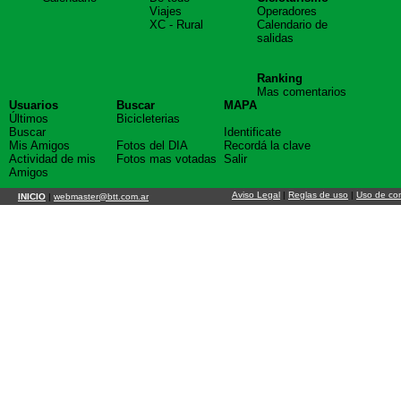
Viajes
Operadores
XC - Rural
Calendario de
salidas
Ranking
Mas comentarios
Usuarios
Buscar
MAPA
Últimos
Bicicleterias
Buscar
Identificate
Mis Amigos
Fotos del DIA
Recordá la clave
Actividad de mis
Fotos mas votadas
Salir
Amigos
Aviso Legal
|
Reglas de uso
|
Uso de co
INICIO
|
webmaster@btt.com.ar