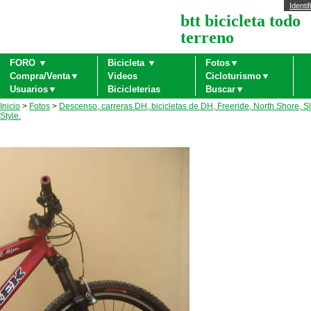
Identif
btt bicicleta todo
terreno
FORO ▼
Bicicleta ▼
Fotos▼
Compra/Venta▼
Videos
Cicloturismo▼
Usuarios▼
Bicicleterias
Buscar▼
Inicio
>
Fotos
>
Descenso, carreras DH, bicicletas de DH, Freeride, North Shore, S
Style.