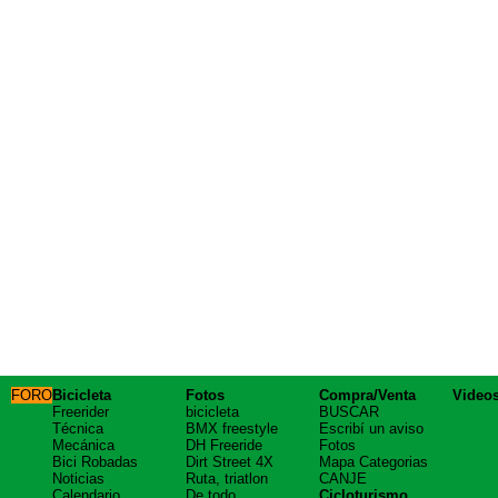
FORO
Bicicleta
Fotos
Compra/Venta
Video
Freerider
bicicleta
BUSCAR
Técnica
BMX freestyle
Escribí un aviso
Mecánica
DH Freeride
Fotos
Bici Robadas
Dirt Street 4X
Mapa Categorias
Noticias
Ruta, triatlon
CANJE
Calendario
De todo
Cicloturismo