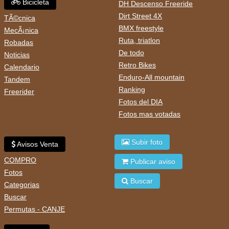
Bicicleta
DH Descenso Freeride
Dirt Street 4X
TÃ©cnica
BMX freestyle
MecÃ¡nica
Ruta, triatlon
Robadas
De todo
Noticias
Retro Bikes
Calendario
Enduro-All mountain
Tandem
Ranking
Freerider
Fotos del DIA
Fotos mas votadas
Subir foto
Avisos Venta
COMPRO
Publicar aviso
Fotos
Buscar
Categorias
Buscar
Permutas - CANJE