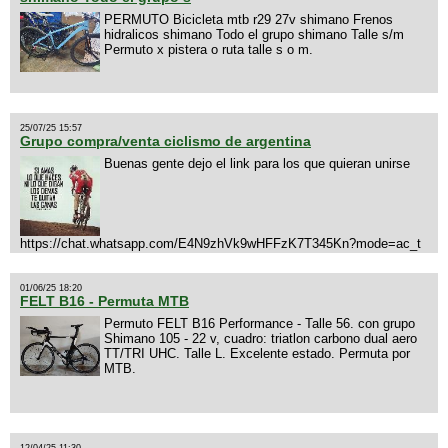
PERMUTO Bicicleta mtb r29 27v shimano Frenos
hidralicos shimano Todo el grupo shimano Talle s/m
Permuto x pistera o ruta talle s o m.
25/07/25 15:57
Grupo compra/venta ciclismo de argentina
Buenas gente dejo el link para los que quieran unirse
https://chat.whatsapp.com/E4N9zhVk9wHFFzK7T345Kn?mode=ac_t
01/06/25 18:20
FELT B16 - Permuta MTB
Permuto FELT B16 Performance - Talle 56. con grupo
Shimano 105 - 22 v, cuadro: triatlon carbono dual aero
TT/TRI UHC. Talle L. Excelente estado. Permuta por
MTB.
12/04/25 11:30