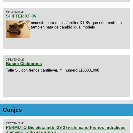
19/04/26 09:40
SHIFTER XT 8V
necesito esta manija/shifter XT 8V que este perfecto,
tambien pata de cambio igual modelo
03/12/25 00:26
Busco Ciclocross
Talle S , con frenos cantilever, mi numero 1168331098
Canjes
05/07/26 12:44
PERMUTO Bicicleta mtb r29 27v shimano Frenos hidralicos
shimano Todo el grupo s