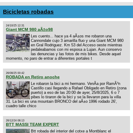
Bicicletas robadas
24/10/25 12:31
Giant MCM 980 aÃ±o98
Les cuento... hace ya 4 aÃ±os me robaron una
Cannondale cujo 3 amarilla fluo y una Giant MCM 980
en Gral Rodriguez. Km 53 del Acceso oeste mientras
pedaleabamos con mi esposa a Lujan. Aun conservo
las denuncias y las fotos de mis bikes. Desde aquel
momento, no paro de entrar a diferentes portales t
26/08/25 00:42
ROBADA en Retiro anoche
Le robaron la bici a mi hermano. VenÃ­a por RamÃ³n
Castillo casi llegando a Rafael Obligado en Retiro (zona
puerto) a eso de las 20:00 de ayer, 25/8/2025, 6 o 7
pibes lo tiraron de la bici y se la llevaron para la villa
31. La bici es una mountain BRONCO del aÃ±o 1996 rodado 26',
cuadro talle chico
26/12/24 08:13
BTT MASSI TEAM EXPERT
Btt robada del interior del cotxe a Montblanc el