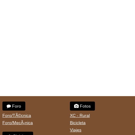
Foro
Fotos
Foro/TÃ©cnica
XC - Rural
Foro/MecÃ¡nica
Bicicleta
Viajes