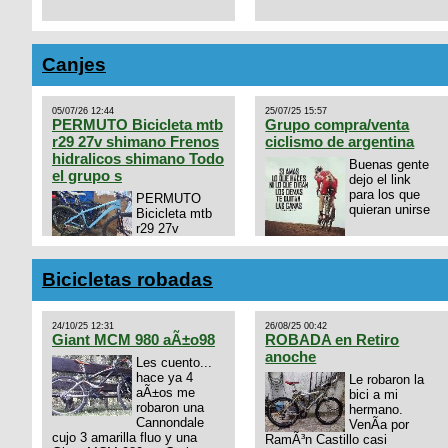
Canjes
05/07/26 12:44
25/07/25 15:57
PERMUTO Bicicleta mtb
Grupo compra/venta
r29 27v shimano Frenos
ciclismo de argentina
hidralicos shimano Todo
Buenas gente
el grupo s
dejo el link
para los que
PERMUTO
quieran unirse
Bicicleta mtb
r29 27v
shimano
https://chat.whatsapp.com/
Frenos hidralicos shimano
mode=ac_t
Todo el grupo shimano Talle
Bicicletas robadas
s/m Permuto x pistera o ruta
talle s o m.
24/10/25 12:31
26/08/25 00:42
Giant MCM 980 aÃ±o98
ROBADA en Retiro
anoche
Les cuento...
hace ya 4
Le robaron la
aÃ±os me
bici a mi
robaron una
hermano.
Cannondale
VenÃ­a por
cujo 3 amarilla fluo y una
RamÃ³n Castillo casi