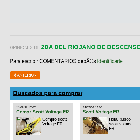
2DA DEL RIOJANO DE DESCENS
OPINIONES DE
Para escribir COMENTARIOS debÃ©s
Identificarte
ANTERIOR
Buscados para comprar
24/07/26 17:07
24/07/26 17:06
Compr Scott Voltage FR
Scott Voltage FR
Compro scott
Hola, busco
Voltage FR
scott voltage
FR