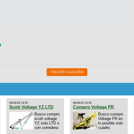
O
VOLVER A GALERIA
09/06/26 14:55
09/06/26 14:54
Scott Voltage YZ LTD
Compro Voltage FR
Busco compro
Busco compro
scott voltage
Voltage FR en
YZ solo LTD o
lo posible solo
con corredera
cuadro.