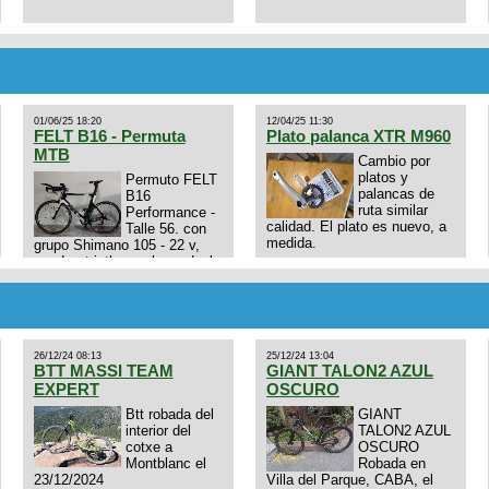
01/06/25 18:20
12/04/25 11:30
FELT B16 - Permuta
Plato palanca XTR M960
MTB
Cambio por
platos y
Permuto FELT
palancas de
B16
ruta similar
Performance -
calidad. El plato es nuevo, a
Talle 56. con
medida.
grupo Shimano 105 - 22 v,
cuadro: triatlon carbono dual
E4N9zhVk9wHFFzK7T345Kn?
aero TT/TRI UHC. Talle L.
Excelente estado. Permuta
por MTB.
26/12/24 08:13
25/12/24 13:04
BTT MASSI TEAM
GIANT TALON2 AZUL
EXPERT
OSCURO
Btt robada del
GIANT
interior del
TALON2 AZUL
cotxe a
OSCURO
Montblanc el
Robada en
23/12/2024
Villa del Parque, CABA, el