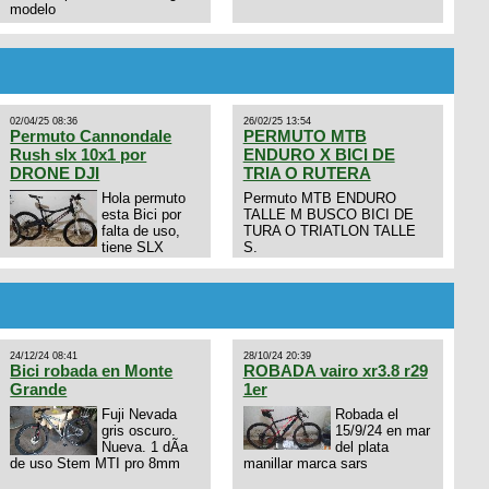
modelo
02/04/25 08:36
26/02/25 13:54
Permuto Cannondale
PERMUTO MTB
Rush slx 10x1 por
ENDURO X BICI DE
DRONE DJI
TRIA O RUTERA
Hola permuto
Permuto MTB ENDURO
esta Bici por
TALLE M BUSCO BICI DE
falta de uso,
TURA O TRIATLON TALLE
tiene SLX
S.
10x1, llantas y frenos LX,
Horquilla Axon tope de gama
con bloqueo al manubrio y
amortiguador FOX permuto
por drone de la marca Dji, les
dejo mi numero al que le
24/12/24 08:41
28/10/24 20:39
interesa 3434568861 saludos
Bici robada en Monte
ROBADA vairo xr3.8 r29
Grande
1er
Fuji Nevada
Robada el
gris oscuro.
15/9/24 en mar
Nueva. 1 dÃ­a
del plata
de uso Stem MTI pro 8mm
manillar marca sars