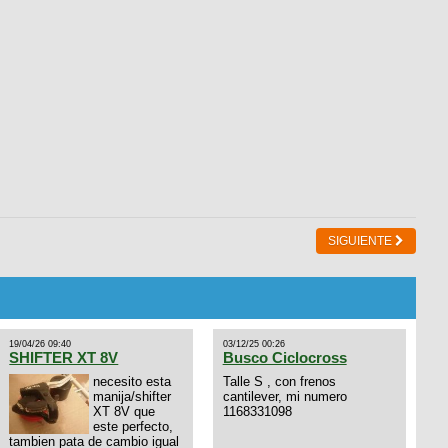
SIGUIENTE
19/04/26 09:40
03/12/25 00:26
SHIFTER XT 8V
Busco Ciclocross
necesito esta
Talle S , con frenos
manija/shifter
cantilever, mi numero
XT 8V que
1168331098
este perfecto,
tambien pata de cambio igual