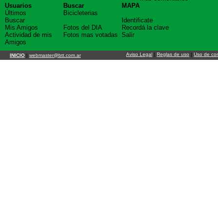
Usuarios
Buscar
MAPA
Últimos
Bicicleterias
Buscar
Identificate
Mis Amigos
Fotos del DIA
Recordá la clave
Actividad de mis
Fotos mas votadas
Salir
Amigos
Aviso Legal
|
Reglas de uso
|
Uso de co
INICIO
|
webmaster@btt.com.ar