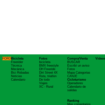
FORO
Bicicleta
Fotos
Compra/Venta
Video
Freerider
bicicleta
BUSCAR
Técnica
BMX freestyle
Escribí un aviso
Mecánica
DH Freeride
Fotos
Bici Robadas
Dirt Street 4X
Mapa Categorias
Noticias
Ruta, triatlon
CANJE
Calendario
De todo
Cicloturismo
Viajes
Operadores
XC - Rural
Calendario de
salidas
Ranking
Mas comentarios