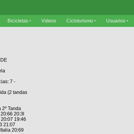
Bicicletas
Videos
Cicloturismo
Usuarios
 DE
ela
as: 7 -
ida (2 tandas
 2º Tanda
0:66 20:3l
 20:07 19:46
3 21:07
talia 20:69