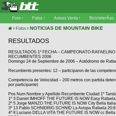
Foro
Foro
Fotos
Avisos Venta
BicicleterÃ­as
Foro
Fotos
NOTICIAS DE MOUNTAIN BIKE
Fotos
TÃ©cnica
RESULTADOS
Avisos
MecÃ¡nica
SUBÃ
Ventas
RESULTADOS 1º FECHA – CAMPEONATO RAFAELINO
tu foto
RECUMBENTES 2006
Domingo 24 de Septiembre de 2006 – Autódromo de Rafa
BicicleterÃ­
Galeria
SUBÃ
as
Recumbents presentes: 12 – participaron de las competenci
tu
XC
aviso
Bicicletas
Competencia de Velocidad – 200 metros con partida deten
Bicicletas
por participante)
Buscar
Viajes
Videos
Pos Num Nombre y Apellido Recumbente Ciudad 1º Tanda
Bicicletas
1º 3 Daniel IMHOFF THE FUTURE IS NOW Easy Rafaela 2
Ultimos
Descenso
2º 5 Jorge MANZO THE FUTURE IS NOW City Bella Italia
Cicloturismo
Tandem
3º 13 Pablo SCHNIDRIG SCHNID La Avispa Rafaela 20:6
Fotos
Dirt
4º 8 Luciano DELLA VITA THE FUTURE IS NOW cc Bella I
Freerider