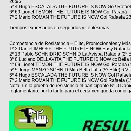
26:96
Categorias
BMX
Salidas
Usuarios
5º 4 Hugo ESCALADA THE FUTURE IS NOW Go ! Rafaela
TÃ©cnica
COMPRO
6º 69 Lionel TEMON THE FUTURE IS NOW Go! Paraná
Ruta,
Operadores
7º 2 Mario ROMAN THE FUTURE IS NOW Go! Rafaela 23
triatlon
de
MecÃ¡nica
Ãšltimos
CANJE
cicloturismo
Tiempos expresados en segundos y centésimas
De
Robadas
Buscar
Mi
todo
Relatos
ReputaciÃ³n
Noticias
de
Mis
Retro
Competencia de Resistencia – Elite, Promocionales y Mást
viajes
Amigos
Mis
1º 3 Daniel IMHOFF THE FUTURE IS NOW Easy Rafaela (1º
Calendario
Compras
Enduro
2º 13 Pablo SCHNIDRIG SCHNID La Avispa Rafaela (2º Eli
Foro
Actividad
3º 8 Luciano DELLAVITA THE FUTURE IS NOW cc Bella Itali
de
de
Mis
4º 69 Lionel TEMON THE FUTURE IS NOW Go! Parana (4º 
viajes
Amigos
Ventas
Ranking
5º 5 Jorge MANZO SCHNID Mito Bella Italia (5º Elite) 6 Vt
6º 4 Hugo ESCALADA THE FUTURE IS NOW Go! Rafaela (6
7º 2 Mario ROMAN THE FUTURE IS NOW Go! Rafaela (1º 
Fotos
Nota: En la prueba de resistencia el participante Nº 3 Dani
del
reglamentario, por lo tanto para el certámen queda como g
DÃA
Fotos
mas
votadas