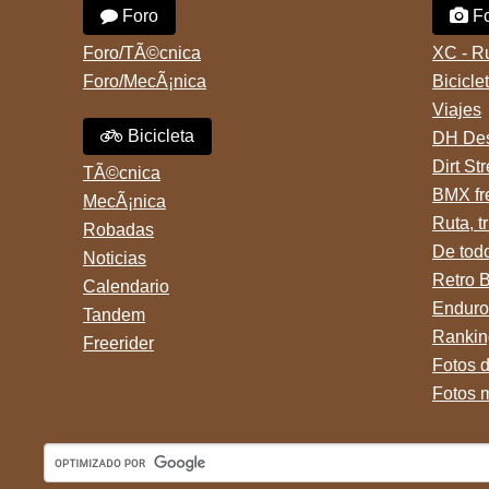
Foro
Fo
Foro/TÃ©cnica
XC - R
Foro/MecÃ¡nica
Bicicle
Viajes
Bicicleta
DH Des
Dirt St
TÃ©cnica
BMX fr
MecÃ¡nica
Ruta, tr
Robadas
De tod
Noticias
Retro 
Calendario
Enduro
Tandem
Rankin
Freerider
Fotos 
Fotos 