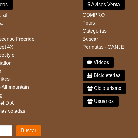
tos
Avisos Venta
ural
COMPRO
ta
Fotos
Categorias
censo Freeride
Buscar
reet 4X
Permutas - CANJE
eestyle
Videos
iatlon
o
Bicicleterias
Bikes
-All mountain
Cicloturismo
g
Usuarios
del DIA
mas votadas
Buscar