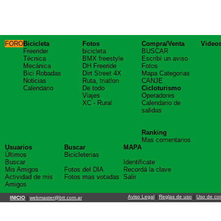
FORO
Bicicleta
Fotos
Compra/Venta
Video
Freerider
bicicleta
BUSCAR
Técnica
BMX freestyle
Escribí un aviso
Mecánica
DH Freeride
Fotos
Bici Robadas
Dirt Street 4X
Mapa Categorias
Noticias
Ruta, triatlon
CANJE
Calendario
De todo
Cicloturismo
Viajes
Operadores
XC - Rural
Calendario de
salidas
Ranking
Mas comentarios
Usuarios
Buscar
MAPA
Últimos
Bicicleterias
Buscar
Identificate
Mis Amigos
Fotos del DIA
Recordá la clave
Actividad de mis
Fotos mas votadas
Salir
Amigos
Aviso Legal
|
Reglas de uso
|
Uso de co
INICIO
|
webmaster@btt.com.ar