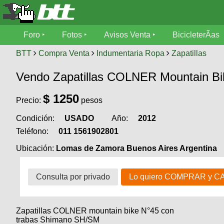
Foro
Foro
Fotos
Avisos Venta
BicicleterÃ­as
Foro
Fotos
BTT
Compra Venta
Indumentaria Ropa
Zapatillas
TÃ©cnica
Vendo Zapatillas COLNER Mountain Bi
Avisos
MecÃ¡nica
SUBÃ
Ventas
$
1250
Precio:
pesos
tu foto
Condición:
USADO
Año:
2012
BicicleterÃ­
Galeria
SUBÃ
as
Teléfono:
011 1561902801
tu
XC
Ubicación:
Lomas de Zamora Buenos Aires Argentina
aviso
Bicicletas
Bicicletas
Buscar
Consulta por privado
Lo quiero COMPRAR y C
Viajes
Videos
Bicicletas
Ultimos
Descenso
Cicloturismo
Tandem
Fotos
Zapatillas COLNER mountain bike N°45 con
Dirt
trabas Shimano SH/SM
Freerider