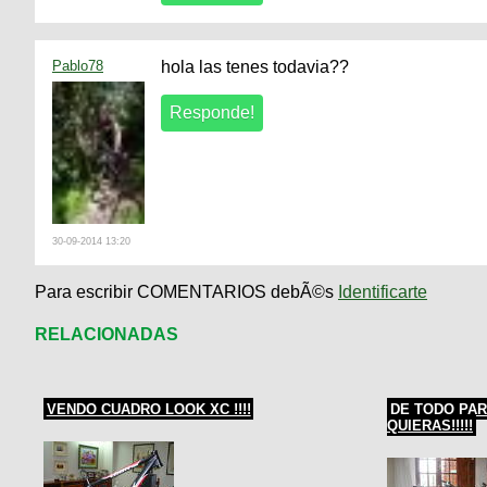
Pablo78
hola las tenes todavia??
30-09-2014 13:20
Para escribir COMENTARIOS debÃ©s
Identificarte
RELACIONADAS
VENDO CUADRO LOOK XC !!!!
DE TODO PAR
QUIERAS!!!!!