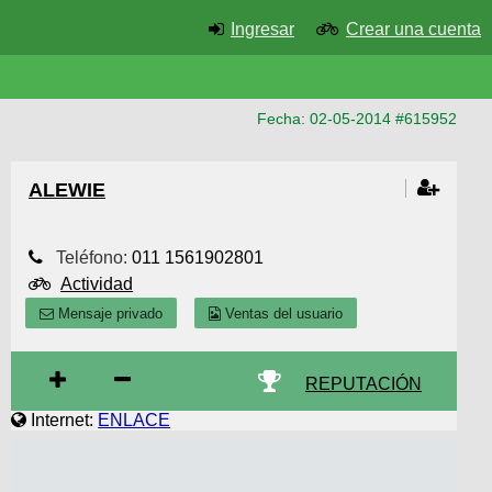
Ingresar
Crear una cuenta
Fecha: 02-05-2014 #615952
ALEWIE
Teléfono:
011 1561902801
Actividad
Mensaje privado
Ventas del usuario
REPUTACIÓN
Internet:
ENLACE