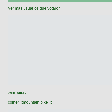
Ver mas usuarios que votaron
< ANTERIOR
SIGUIENTE >
colner
x
mountain bike
x