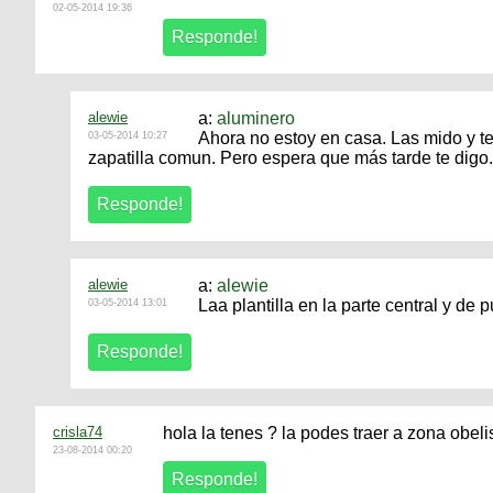
02-05-2014 19:36
alewie
a:
aluminero
Ahora no estoy en casa. Las mido y te
03-05-2014 10:27
zapatilla comun. Pero espera que más tarde te digo.
alewie
a:
alewie
Laa plantilla en la parte central y de
03-05-2014 13:01
crisla74
hola la tenes ? la podes traer a zona obel
23-08-2014 00:20