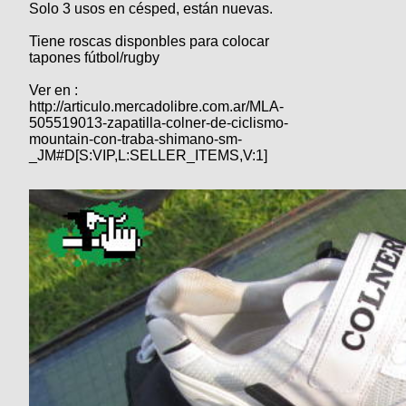
Categorias
Solo 3 usos en césped, están nuevas.
BMX
Salidas
Usuarios
TÃ©cnica
COMPRO
Ruta,
Tiene roscas disponbles para colocar
Operadores
triatlon
tapones fútbol/rugby
de
MecÃ¡nica
Ãšltimos
CANJE
cicloturismo
De
Ver en :
Robadas
Buscar
Mi
todo
Relatos
http://articulo.mercadolibre.com.ar/MLA-
ReputaciÃ³n
Noticias
de
505519013-zapatilla-colner-de-ciclismo-
Mis
Retro
viajes
mountain-con-traba-shimano-sm-
Amigos
Mis
Calendario
_JM#D[S:VIP,L:SELLER_ITEMS,V:1]
Compras
Enduro
Foro
Actividad
de
de
Mis
viajes
Amigos
Ventas
Ranking
Fotos
del
DÃA
Fotos
mas
votadas