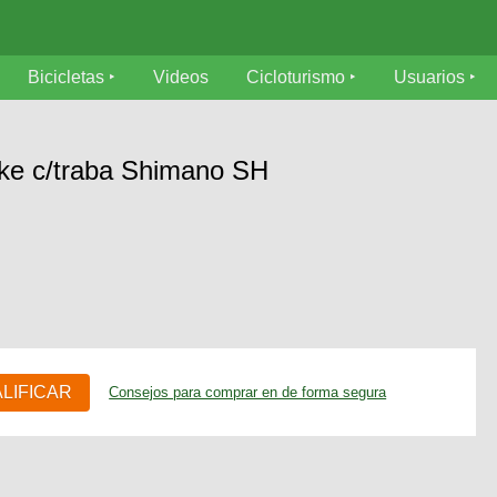
Bicicletas
Videos
Cicloturismo
Usuarios
ke c/traba Shimano SH
ALIFICAR
Consejos para comprar en de forma segura