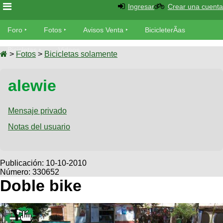
Ingresar
Crear una cuenta
Foro
Foro
Fotos
Avisos Venta
BicicleterÃ­as
Foro
Bicicletas
Videos
Fotos
>
Fotos
>
Bicicletas solamente
TÃ©cnica
Avisos
alewie
MecÃ¡nica
SUBÃ
Ventas
tu foto
Mensaje privado
BicicleterÃ­
Galeria
Notas del usuario
SUBÃ
as
tu
XC
aviso
Bicicletas
Bicicletas
Publicación:
10-10-2010
Número: 330652
Buscar
Viajes
Videos
Doble bike
Bicicletas
Ultimos
Descenso
Cicloturismo
Tandem
Fotos
Dirt
Freerider