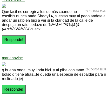
Que fácil es corregir a los demás cuando no
12-10-2010 15:48
escribís nunca nada Shady14, si estas muy al pedo andate a
andar un rato en bici a ver si la claridad de la calle de
despeja un rato pedazo de %/%&%·"/&%(&(&
(/&&%%/%%%/( cuack
marianovisc
q buena onda! muy linda bici. y al pibe con tanto
12-10-2010 18:39
bolso q tiene atras...le queda una especie de espaldar para ir
reclinado jej