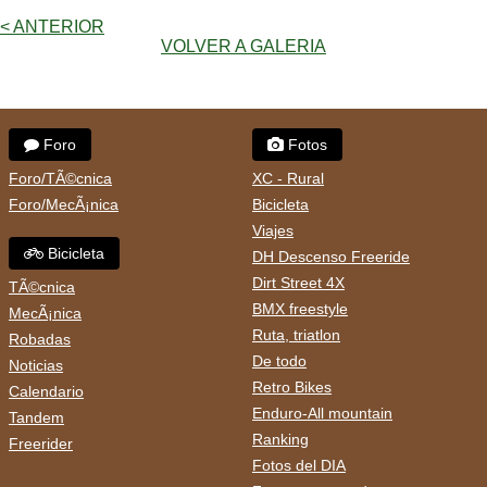
< ANTERIOR
VOLVER A GALERIA
Foro
Fotos
Foro/TÃ©cnica
XC - Rural
Foro/MecÃ¡nica
Bicicleta
Viajes
Bicicleta
DH Descenso Freeride
Dirt Street 4X
TÃ©cnica
BMX freestyle
MecÃ¡nica
Ruta, triatlon
Robadas
De todo
Noticias
Retro Bikes
Calendario
Enduro-All mountain
Tandem
Ranking
Freerider
Fotos del DIA