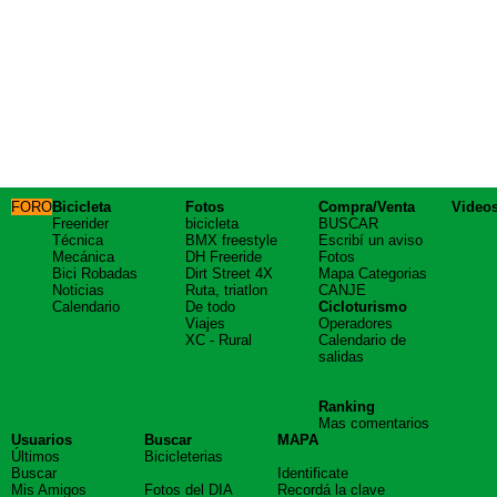
FORO
Bicicleta
Fotos
Compra/Venta
Video
Freerider
bicicleta
BUSCAR
Técnica
BMX freestyle
Escribí un aviso
Mecánica
DH Freeride
Fotos
Bici Robadas
Dirt Street 4X
Mapa Categorias
Noticias
Ruta, triatlon
CANJE
Calendario
De todo
Cicloturismo
Viajes
Operadores
XC - Rural
Calendario de
salidas
Ranking
Mas comentarios
Usuarios
Buscar
MAPA
Últimos
Bicicleterias
Buscar
Identificate
Mis Amigos
Fotos del DIA
Recordá la clave