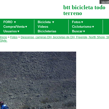
Identif
btt bicicleta todo
terreno
FORO ▼
Bicicleta ▼
Fotos▼
Compra/Venta▼
Videos
Cicloturismo▼
Usuarios▼
Bicicleterias
Buscar▼
Inicio
>
Fotos
>
Descenso, carreras DH, bicicletas de DH, Freeride, North Shore, S
Style.