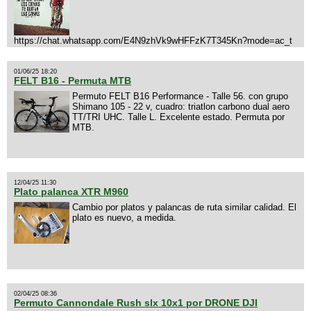
https://chat.whatsapp.com/E4N9zhVk9wHFFzK7T345Kn?mode=ac_t
01/06/25 18:20
FELT B16 - Permuta MTB
Permuto FELT B16 Performance - Talle 56. con grupo
Shimano 105 - 22 v, cuadro: triatlon carbono dual aero
TT/TRI UHC. Talle L. Excelente estado. Permuta por
MTB.
12/04/25 11:30
Plato palanca XTR M960
Cambio por platos y palancas de ruta similar calidad. El
plato es nuevo, a medida.
02/04/25 08:36
Permuto Cannondale Rush slx 10x1 por DRONE DJI