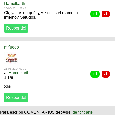
Hamelkarth
20-03-2014 21:44
Ok, ya los ubiqué. ¿Me decis el diametro
interno? Saludos.
mrfuego
21-03-2014 02:39
a:
Hamelkarth
1 1/8
Slds!
Para escribir COMENTARIOS debÃ©s
Identificarte