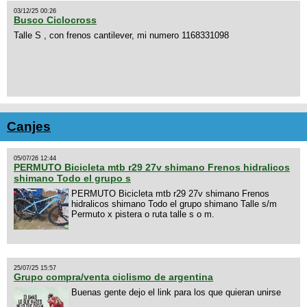
03/12/25 00:26
Busco Ciclocross
Talle S , con frenos cantilever, mi numero 1168331098
Canjes
05/07/26 12:44
PERMUTO Bicicleta mtb r29 27v shimano Frenos hidralicos
shimano Todo el grupo s
PERMUTO Bicicleta mtb r29 27v shimano Frenos
hidralicos shimano Todo el grupo shimano Talle s/m
Permuto x pistera o ruta talle s o m.
25/07/25 15:57
Grupo compra/venta ciclismo de argentina
Buenas gente dejo el link para los que quieran unirse