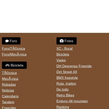
Foro
Fotos
Foro/TÃ©cnica
XC - Rural
Foro/MecÃ¡nica
Bicicleta
Viajes
Bicicleta
DH Descenso Freeride
Dirt Street 4X
TÃ©cnica
BMX freestyle
MecÃ¡nica
Ruta, triatlon
Robadas
De todo
Noticias
Retro Bikes
Calendario
Enduro-All mountain
Tandem
Ranking
Freerider