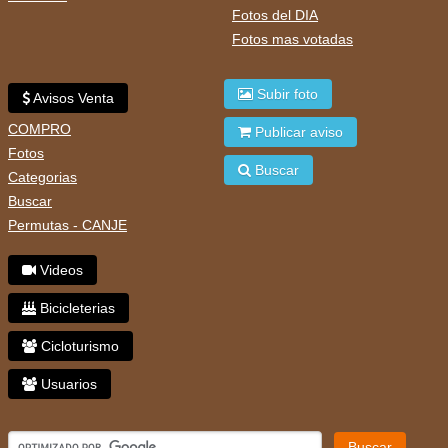
Fotos del DIA
Fotos mas votadas
Subir foto
Avisos Venta
COMPRO
Publicar aviso
Fotos
Buscar
Categorias
Buscar
Permutas - CANJE
Videos
Bicicleterias
Cicloturismo
Usuarios
Buscar