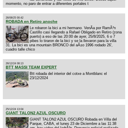
momento, no paro de entrar a diferentes portales t
26/08/25 00:42
ROBADA en Retiro anoche
Le robaron la bici a mi hermano. VenÃ­a por RamÃ³n
Castillo casi llegando a Rafael Obligado en Retiro (zona
puerto) a eso de las 20:00 de ayer, 25/8/2025, 6 o 7
pibes lo tiraron de la bici y se la llevaron para la villa
31. La bici es una mountain BRONCO del aÃ±o 1996 rodado 26',
cuadro talle chico
26/12/24 08:13
BTT MASSI TEAM EXPERT
Btt robada del interior del cotxe a Montblanc el
23/12/2024
25/12/24 13:04
GIANT TALON2 AZUL OSCURO
GIANT TALON2 AZUL OSCURO Robada en Villa del
Parque, CABA, el lunes 23 de Diciembre a las 11:38
am, hay video del ladrÃ³n. Denuncia policial realizada.