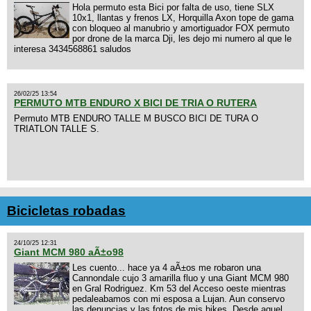
Hola permuto esta Bici por falta de uso, tiene SLX
10x1, llantas y frenos LX, Horquilla Axon tope de gama
con bloqueo al manubrio y amortiguador FOX permuto
por drone de la marca Dji, les dejo mi numero al que le
interesa 3434568861 saludos
26/02/25 13:54
PERMUTO MTB ENDURO X BICI DE TRIA O RUTERA
Permuto MTB ENDURO TALLE M BUSCO BICI DE TURA O
TRIATLON TALLE S.
Bicicletas robadas
24/10/25 12:31
Giant MCM 980 aÃ±o98
Les cuento... hace ya 4 aÃ±os me robaron una
Cannondale cujo 3 amarilla fluo y una Giant MCM 980
en Gral Rodriguez. Km 53 del Acceso oeste mientras
pedaleabamos con mi esposa a Lujan. Aun conservo
las denuncias y las fotos de mis bikes. Desde aquel