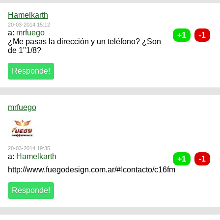
Hamelkarth
20-03-2014 15:12
a:
mrfuego
¿Me pasas la dirección y un teléfono? ¿Son
de 1"1/8?
mrfuego
20-03-2014 19:35
a:
Hamelkarth
http://www.fuegodesign.com.ar/#!contacto/c16fm