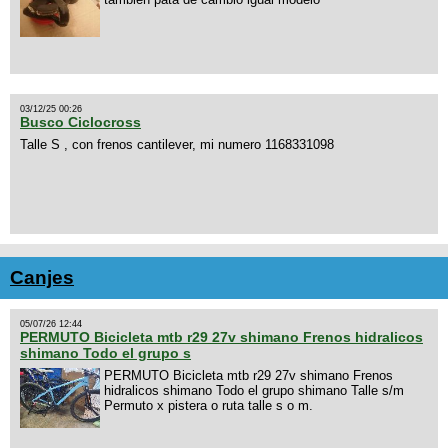
03/12/25 00:26
Busco Ciclocross
Talle S , con frenos cantilever, mi numero 1168331098
Canjes
05/07/26 12:44
PERMUTO Bicicleta mtb r29 27v shimano Frenos hidralicos
shimano Todo el grupo s
PERMUTO Bicicleta mtb r29 27v shimano Frenos
hidralicos shimano Todo el grupo shimano Talle s/m
Permuto x pistera o ruta talle s o m.