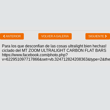
ANTERIOR
VOLVER A GALERIA
SIGUIENTE
Para los que desconfian de las cosas ultralight bien hechas!
ciclado del MT ZOOM ULTRALIGHT CARBON FLAT BARS
https://www.facebook.com/photo.php?
v=622951097717866&set=vb.324712824208363&type=2&the