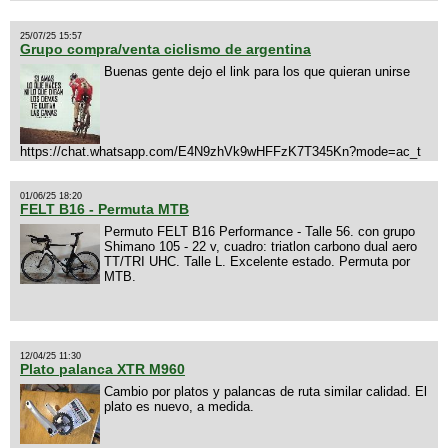
25/07/25 15:57
Grupo compra/venta ciclismo de argentina
Buenas gente dejo el link para los que quieran unirse
https://chat.whatsapp.com/E4N9zhVk9wHFFzK7T345Kn?mode=ac_t
01/06/25 18:20
FELT B16 - Permuta MTB
Permuto FELT B16 Performance - Talle 56. con grupo
Shimano 105 - 22 v, cuadro: triatlon carbono dual aero
TT/TRI UHC. Talle L. Excelente estado. Permuta por
MTB.
12/04/25 11:30
Plato palanca XTR M960
Cambio por platos y palancas de ruta similar calidad. El
plato es nuevo, a medida.