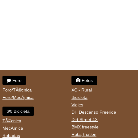
Foro
Fotos
Foro/TÃ©cnica
XC - Rural
Foro/MecÃ¡nica
Bicicleta
Viajes
Bicicleta
DH Descenso Freeride
Dirt Street 4X
TÃ©cnica
BMX freestyle
MecÃ¡nica
Ruta, triatlon
Robadas