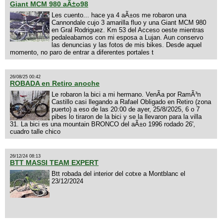
Giant MCM 980 aÃ±o98
Les cuento... hace ya 4 aÃ±os me robaron una
Cannondale cujo 3 amarilla fluo y una Giant MCM 980
en Gral Rodriguez. Km 53 del Acceso oeste mientras
pedaleabamos con mi esposa a Lujan. Aun conservo
las denuncias y las fotos de mis bikes. Desde aquel
momento, no paro de entrar a diferentes portales t
26/08/25 00:42
ROBADA en Retiro anoche
Le robaron la bici a mi hermano. VenÃ­a por RamÃ³n
Castillo casi llegando a Rafael Obligado en Retiro (zona
puerto) a eso de las 20:00 de ayer, 25/8/2025, 6 o 7
pibes lo tiraron de la bici y se la llevaron para la villa
31. La bici es una mountain BRONCO del aÃ±o 1996 rodado 26',
cuadro talle chico
26/12/24 08:13
BTT MASSI TEAM EXPERT
Btt robada del interior del cotxe a Montblanc el
23/12/2024