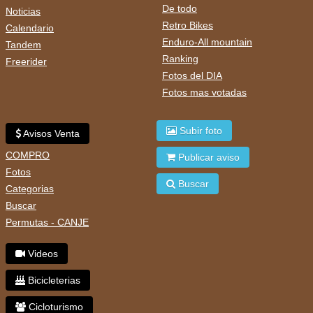
De todo
Noticias
Retro Bikes
Calendario
Enduro-All mountain
Tandem
Ranking
Freerider
Fotos del DIA
Fotos mas votadas
Subir foto
Avisos Venta
COMPRO
Publicar aviso
Fotos
Buscar
Categorias
Buscar
Permutas - CANJE
Videos
Bicicleterias
Cicloturismo