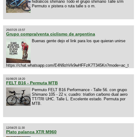
hidralicos shimano Todo el grupo shimano Talle s/m
Permuto x pistera o ruta talle s o m.
25/07/25 15:57
Grupo compra/venta ciclismo de argentina
Buenas gente dejo el link para los que quieran unirse
https://chat.whatsapp.com/E4N9zhVk9wHFFzK7T345Kn?mode=ac_t
01/06/25 18:20
FELT B16 - Permuta MTB
Permuto FELT B16 Performance - Talle 56. con grupo
Shimano 105 - 22 v, cuadro: triatlon carbono dual aero
TT/TRI UHC. Talle L. Excelente estado. Permuta por
MTB.
12/04/25 11:30
Plato palanca XTR M960