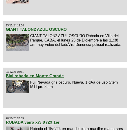
25/12/24 13:04
GIANT TALON2 AZUL OSCURO
GIANT TALON2 AZUL OSCURO Robada en Villa del
Parque, CABA, el lunes 23 de Diciembre a las 11:38
am, hay video del ladrÃ³n. Denuncia policial realizada.
24/12/24 08:41
Bici robada en Monte Grande
Fuji Nevada gris oscuro. Nueva. 1 dÃ­a de uso Stem
MTI pro 8mm
28/10/24 20:39
ROBADA vairo xr3.8 r29 1er
Robada el 15/9/24 en mar del plata manillar marca sars