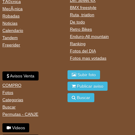
Dirt Street 4X
TÃ©cnica
BMX freestyle
MecÃ¡nica
Ruta, triatlon
Robadas
De todo
Noticias
Retro Bikes
Calendario
Enduro-All mountain
Tandem
Ranking
Freerider
Fotos del DIA
Fotos mas votadas
Subir foto
Avisos Venta
COMPRO
Publicar aviso
Fotos
Buscar
Categorias
Buscar
Permutas - CANJE
Videos