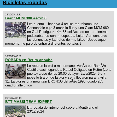
Bicicletas robadas
24/10/25 12:31
Giant MCM 980 aÃ±o98
Les cuento... hace ya 4 aÃ±os me robaron una
Cannondale cujo 3 amarilla fluo y una Giant MCM 980
en Gral Rodriguez. Km 53 del Acceso oeste mientras
pedaleabamos con mi esposa a Lujan. Aun conservo
las denuncias y las fotos de mis bikes. Desde aquel
momento, no paro de entrar a diferentes portales t
26/08/25 00:42
ROBADA en Retiro anoche
Le robaron la bici a mi hermano. VenÃ­a por RamÃ³n
Castillo casi llegando a Rafael Obligado en Retiro (zona
puerto) a eso de las 20:00 de ayer, 25/8/2025, 6 o 7
pibes lo tiraron de la bici y se la llevaron para la villa
31. La bici es una mountain BRONCO del aÃ±o 1996 rodado 26',
cuadro talle chico
26/12/24 08:13
BTT MASSI TEAM EXPERT
Btt robada del interior del cotxe a Montblanc el
23/12/2024