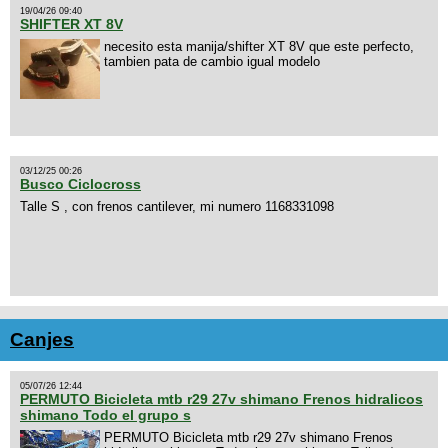
19/04/26 09:40
SHIFTER XT 8V
necesito esta manija/shifter XT 8V que este perfecto,
tambien pata de cambio igual modelo
03/12/25 00:26
Busco Ciclocross
Talle S , con frenos cantilever, mi numero 1168331098
Canjes
05/07/26 12:44
PERMUTO Bicicleta mtb r29 27v shimano Frenos hidralicos
shimano Todo el grupo s
PERMUTO Bicicleta mtb r29 27v shimano Frenos