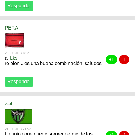
PERA
23-07-2013 18:21
a:
Lks
re bien... es una buena combinación, saludos
walt
24-07-2013 21:52
Lo unico que puede sorprenderme de los