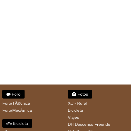
Foro
Fotos
Foro/TÃ©cnica
XC - Rural
Foro/MecÃ¡nica
Bicicleta
Viajes
Bicicleta
DH Descenso Freeride