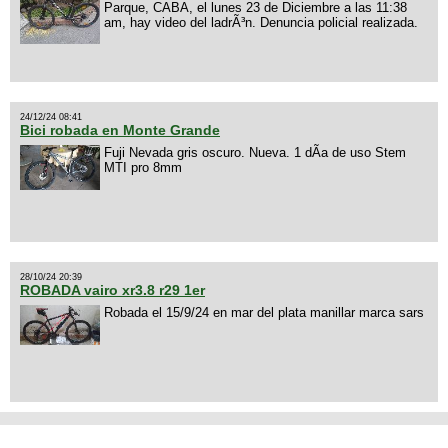
Parque, CABA, el lunes 23 de Diciembre a las 11:38
am, hay video del ladrÃ³n. Denuncia policial realizada.
24/12/24 08:41
Bici robada en Monte Grande
Fuji Nevada gris oscuro. Nueva. 1 dÃ­a de uso Stem
MTI pro 8mm
28/10/24 20:39
ROBADA vairo xr3.8 r29 1er
Robada el 15/9/24 en mar del plata manillar marca sars