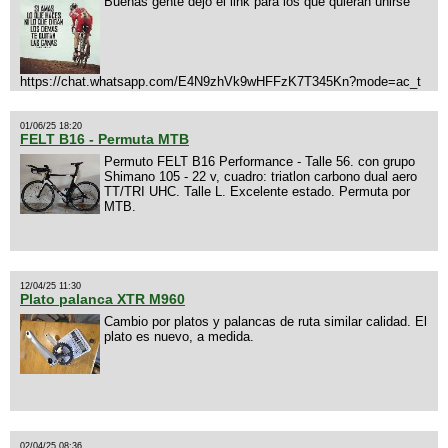
Buenas gente dejo el link para los que quieran unirse
https://chat.whatsapp.com/E4N9zhVk9wHFFzK7T345Kn?mode=ac_t
01/06/25 18:20
FELT B16 - Permuta MTB
Permuto FELT B16 Performance - Talle 56. con grupo
Shimano 105 - 22 v, cuadro: triatlon carbono dual aero
TT/TRI UHC. Talle L. Excelente estado. Permuta por
MTB.
12/04/25 11:30
Plato palanca XTR M960
Cambio por platos y palancas de ruta similar calidad. El
plato es nuevo, a medida.
02/04/25 08:36