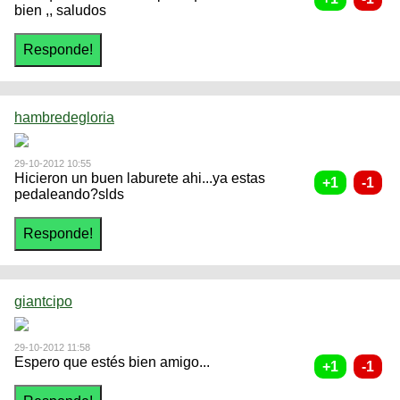
bien ,, saludos
hambredegloria
29-10-2012 10:55
Hicieron un buen laburete ahi...ya estas
pedaleando?slds
giantcipo
29-10-2012 11:58
Espero que estés bien amigo...