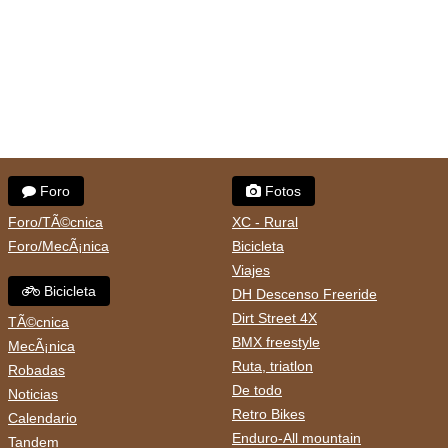
Foro
Fotos
Foro/TÃ©cnica
XC - Rural
Foro/MecÃ¡nica
Bicicleta
Viajes
Bicicleta
DH Descenso Freeride
Dirt Street 4X
TÃ©cnica
BMX freestyle
MecÃ¡nica
Ruta, triatlon
Robadas
De todo
Noticias
Retro Bikes
Calendario
Enduro-All mountain
Tandem