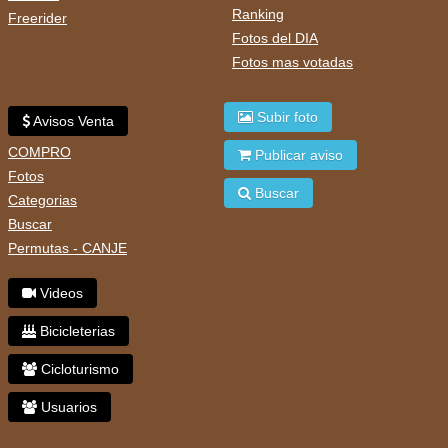
Ranking
Freerider
Fotos del DIA
Fotos mas votadas
Subir foto
Avisos Venta
COMPRO
Publicar aviso
Fotos
Buscar
Categorias
Buscar
Permutas - CANJE
Videos
Bicicleterias
Cicloturismo
Usuarios