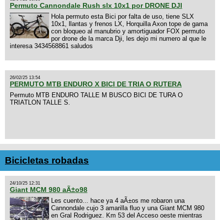
Permuto Cannondale Rush slx 10x1 por DRONE DJI
Hola permuto esta Bici por falta de uso, tiene SLX
10x1, llantas y frenos LX, Horquilla Axon tope de gama
con bloqueo al manubrio y amortiguador FOX permuto
por drone de la marca Dji, les dejo mi numero al que le
interesa 3434568861 saludos
26/02/25 13:54
PERMUTO MTB ENDURO X BICI DE TRIA O RUTERA
Permuto MTB ENDURO TALLE M BUSCO BICI DE TURA O
TRIATLON TALLE S.
Bicicletas robadas
24/10/25 12:31
Giant MCM 980 aÃ±o98
Les cuento... hace ya 4 aÃ±os me robaron una
Cannondale cujo 3 amarilla fluo y una Giant MCM 980
en Gral Rodriguez. Km 53 del Acceso oeste mientras