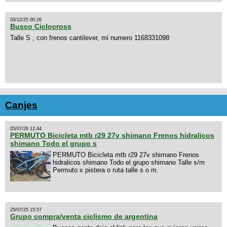
03/12/25 00:26
Busco Ciclocross
Talle S , con frenos cantilever, mi numero 1168331098
Canjes
05/07/26 12:44
PERMUTO Bicicleta mtb r29 27v shimano Frenos hidralicos
shimano Todo el grupo s
PERMUTO Bicicleta mtb r29 27v shimano Frenos
hidralicos shimano Todo el grupo shimano Talle s/m
Permuto x pistera o ruta talle s o m.
25/07/25 15:57
Grupo compra/venta ciclismo de argentina