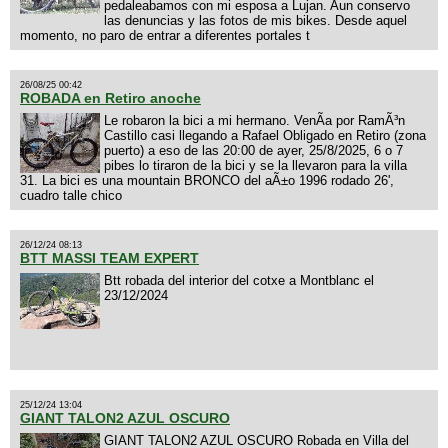
pedaleabamos con mi esposa a Lujan. Aun conservo
las denuncias y las fotos de mis bikes. Desde aquel
momento, no paro de entrar a diferentes portales t
26/08/25 00:42
ROBADA en Retiro anoche
Le robaron la bici a mi hermano. VenÃ­a por RamÃ³n
Castillo casi llegando a Rafael Obligado en Retiro (zona
puerto) a eso de las 20:00 de ayer, 25/8/2025, 6 o 7
pibes lo tiraron de la bici y se la llevaron para la villa
31. La bici es una mountain BRONCO del aÃ±o 1996 rodado 26',
cuadro talle chico
26/12/24 08:13
BTT MASSI TEAM EXPERT
Btt robada del interior del cotxe a Montblanc el
23/12/2024
25/12/24 13:04
GIANT TALON2 AZUL OSCURO
GIANT TALON2 AZUL OSCURO Robada en Villa del