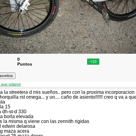
0
Puntos
 que votaron
a la streetera d mis sueños.. pero con la proxima incorporacio
horquilla rst omega... y un.... caño de asiento!!!!!! creo q va a qu
sta
la 15
 dh-st-d 330
a borla elevada
es la misma q viene con las zennith rigidas
 edwin delarosa
ihg maza acera
x esvd 25 maza deore