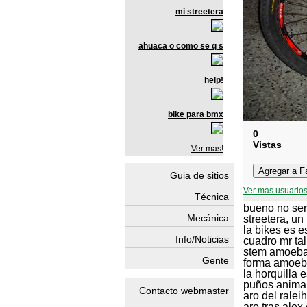
mi streetera
ahuaca o como se q s
help!
bike para bmx
0
Vistas
Ver mas!
Guia de sitios
Ver mas usuarios
Técnica
bueno no ser
Mecánica
streetera, un 
la bikes es e
Info/Noticias
cuadro mr tal
stem amoeba
Gente
forma amoeb
la horquilla 
puños animal
Contacto webmaster
aro del rale
aro tras ale