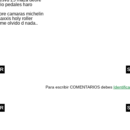
vio pedales haro
eore camaras michelin
axxis holy roller
o me olvido d nada..
OR
S
Para escribir COMENTARIOS debes
Identifica
OR
S