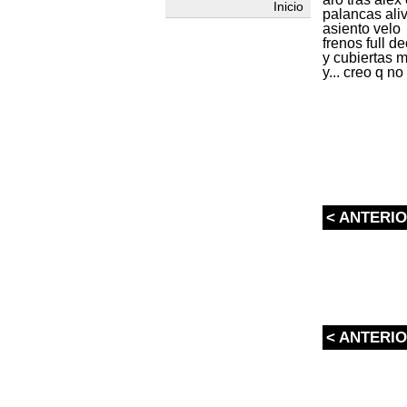
Inicio
palancas ali
asiento velo
frenos full d
y cubiertas m
y... creo q n
< ANTERI
< ANTERI