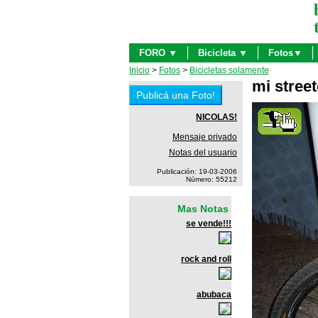
FORO ▼
Bicicleta ▼
Fotos▼
Inicio
>
Fotos
>
Bicicletas solamente
mi street
NICOLAS!
Mensaje privado
Notas del usuario
Publicación: 19-03-2006
Número: 55212
Mas Notas
se vende!!!
rock and roll
abubaca