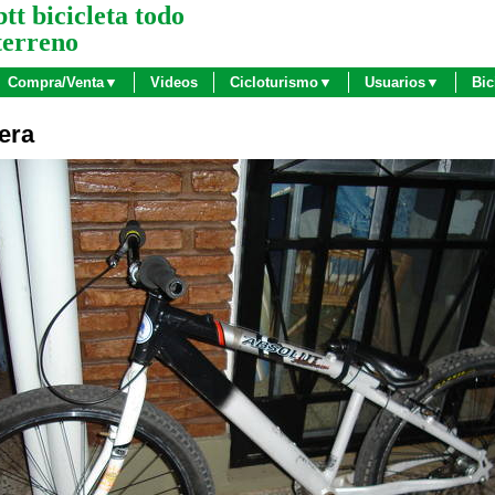
btt bicicleta todo
terreno
Compra/Venta▼
Videos
Cicloturismo▼
Usuarios▼
Bic
era