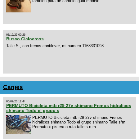
tambien pata de cambio igual modelo
03/12/25 00:26
Busco Ciclocross
Talle S , con frenos cantilever, mi numero 1168331098
Canjes
05/07/26 12:44
PERMUTO Bicicleta mtb r29 27v shimano Frenos hidralicos
shimano Todo el grupo s
PERMUTO Bicicleta mtb r29 27v shimano Frenos
hidralicos shimano Todo el grupo shimano Talle s/m
Permuto x pistera o ruta talle s o m.