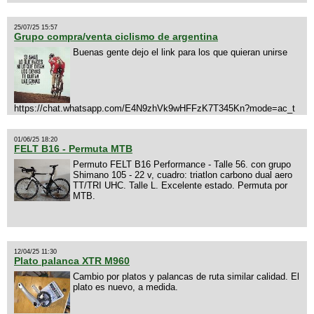
25/07/25 15:57
Grupo compra/venta ciclismo de argentina
Buenas gente dejo el link para los que quieran unirse
https://chat.whatsapp.com/E4N9zhVk9wHFFzK7T345Kn?mode=ac_t
01/06/25 18:20
FELT B16 - Permuta MTB
Permuto FELT B16 Performance - Talle 56. con grupo
Shimano 105 - 22 v, cuadro: triatlon carbono dual aero
TT/TRI UHC. Talle L. Excelente estado. Permuta por
MTB.
12/04/25 11:30
Plato palanca XTR M960
Cambio por platos y palancas de ruta similar calidad. El
plato es nuevo, a medida.