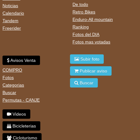
De todo
Noticias
Retro Bikes
Calendario
Enduro-All mountain
Tandem
Ranking
Freerider
Fotos del DIA
Fotos mas votadas
Subir foto
Avisos Venta
COMPRO
Publicar aviso
Fotos
Buscar
Categorias
Buscar
Permutas - CANJE
Videos
Bicicleterias
Cicloturismo