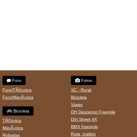
Foro
Fotos
Foro/TÃ©cnica
XC - Rural
Foro/MecÃ¡nica
Bicicleta
Viajes
Bicicleta
DH Descenso Freeride
Dirt Street 4X
TÃ©cnica
BMX freestyle
MecÃ¡nica
Ruta, triatlon
Robadas