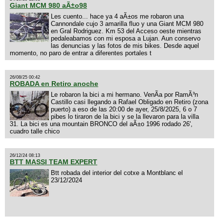
Giant MCM 980 aÃ±o98
Les cuento... hace ya 4 aÃ±os me robaron una
Cannondale cujo 3 amarilla fluo y una Giant MCM 980
en Gral Rodriguez. Km 53 del Acceso oeste mientras
pedaleabamos con mi esposa a Lujan. Aun conservo
las denuncias y las fotos de mis bikes. Desde aquel
momento, no paro de entrar a diferentes portales t
26/08/25 00:42
ROBADA en Retiro anoche
Le robaron la bici a mi hermano. VenÃ­a por RamÃ³n
Castillo casi llegando a Rafael Obligado en Retiro (zona
puerto) a eso de las 20:00 de ayer, 25/8/2025, 6 o 7
pibes lo tiraron de la bici y se la llevaron para la villa
31. La bici es una mountain BRONCO del aÃ±o 1996 rodado 26',
cuadro talle chico
26/12/24 08:13
BTT MASSI TEAM EXPERT
Btt robada del interior del cotxe a Montblanc el
23/12/2024