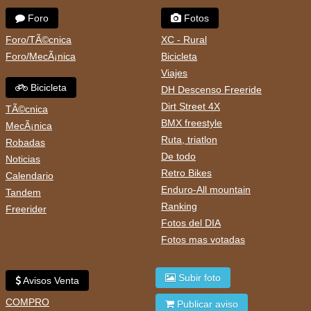
Foro
Fotos
Foro/TÃ©cnica
XC - Rural
Foro/MecÃ¡nica
Bicicleta
Viajes
Bicicleta
DH Descenso Freeride
Dirt Street 4X
TÃ©cnica
BMX freestyle
MecÃ¡nica
Ruta, triatlon
Robadas
De todo
Noticias
Retro Bikes
Calendario
Enduro-All mountain
Tandem
Ranking
Freerider
Fotos del DIA
Fotos mas votadas
Subir foto
Avisos Venta
COMPRO
Publicar aviso