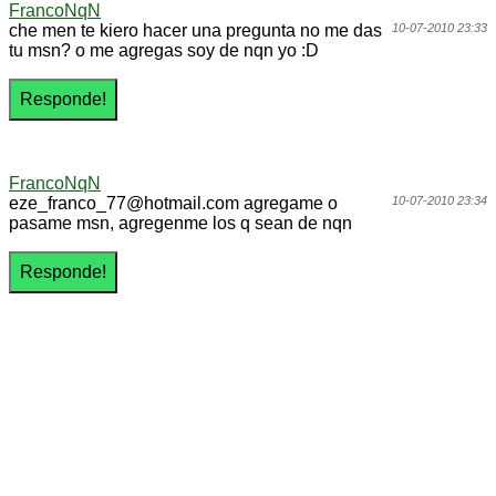
FrancoNqN
che men te kiero hacer una pregunta no me das
10-07-2010 23:33
tu msn? o me agregas soy de nqn yo :D
FrancoNqN
eze_franco_77@hotmail.com agregame o
10-07-2010 23:34
pasame msn, agregenme los q sean de nqn