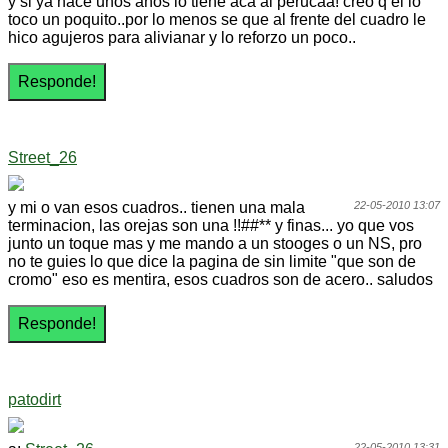
y si ya hace unos años lo tiene aca al perucaa! creo q el lo
toco un poquito..por lo menos se que al frente del cuadro le
hico agujeros para alivianar y lo reforzo un poco..
Street_26
y mi o van esos cuadros.. tienen una mala
22-05-2010 13:07
terminacion, las orejas son una !!##** y finas... yo que vos
junto un toque mas y me mando a un stooges o un NS, pro
no te guies lo que dice la pagina de sin limite "que son de
cromo" eso es mentira, esos cuadros son de acero.. saludos
patodirt
22-05-2010 13:31