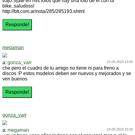
trajo..fijate en mis fotos que hay una foto de el con la
bike..saludoss!
http://btt.com.ar/nota/285/285193.shtml
megaman
a:
gonza_varr
22-05-2010 13:04
che pero el cuadro de tu amigo no tiene ni para freno a
discos :P estos modelos deben ser nuevos y mejorados y se
ven buenos
gonza_varr
a:
megaman
23-05-2010 10:18