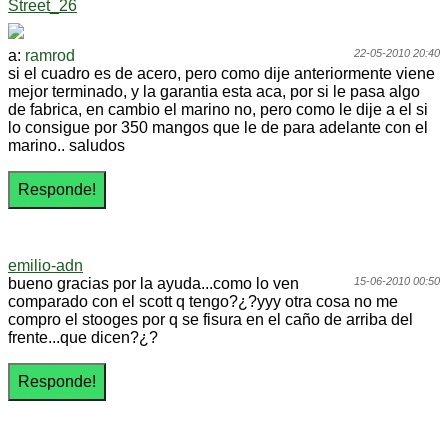
Street_26
a:
ramrod
22-05-2010 20:40
si el cuadro es de acero, pero como dije anteriormente viene
mejor terminado, y la garantia esta aca, por si le pasa algo
de fabrica, en cambio el marino no, pero como le dije a el si
lo consigue por 350 mangos que le de para adelante con el
marino.. saludos
emilio-adn
bueno gracias por la ayuda...como lo ven
15-06-2010 00:50
comparado con el scott q tengo?¿?yyy otra cosa no me
compro el stooges por q se fisura en el caño de arriba del
frente...que dicen?¿?