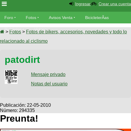
Ingresar
Crear una cuenta
Foro
Foro
Fotos
Avisos Venta
BicicleterÃ­as
Foro
Bicicletas
Videos
Fotos
>
Fotos
>
Fotos de bikers, accesorios, novedades y todo lo
TÃ©cnica
relacionado al ciclismo
Avisos
MecÃ¡nica
SUBÃ
Ventas
patodirt
tu foto
BicicleterÃ­
Galeria
Mensaje privado
SUBÃ
as
tu
Notas del usuario
XC
aviso
Bicicletas
Bicicletas
Buscar
Viajes
Publicación:
22-05-2010
Videos
Número: 294335
Bicicletas
Ultimos
Descenso
Preunta!
Cicloturismo
Tandem
Fotos
Dirt
Freerider