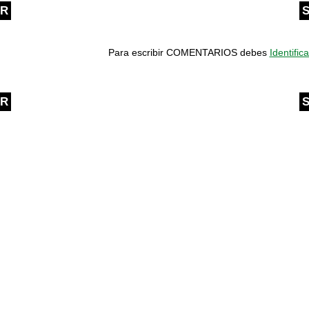
OR
S
Para escribir COMENTARIOS debes
Identifica
OR
S