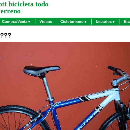
btt bicicleta todo
terreno
Compra/Venta▼
Videos
Cicloturismo▼
Usuarios▼
Bic
a???