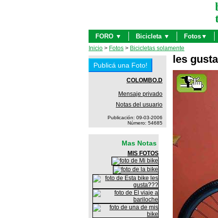
FORO ▼
Bicicleta ▼
Fotos▼
Inicio
>
Fotos
>
Bicicletas solamente
les gust
COLOMBO.D
Mensaje privado
Notas del usuario
Publicación: 09-03-2006
Número: 54685
Mas Notas
MIS FOTOS