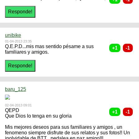
unibike
01-04-2013 23:35
Q.E.P.D...mis mas sentido pésame a sus
familiares y amigos.
baru_125
02-04-2013 09:01
QEPD
Que Dios lo tenga en su gloria
Mis mejores deseos para sus familiares y amigos , un
fenomeno siempre disfrute de sus relatos y sus fotos!! Un
inolvidable de BTT , pedalea en paz amigo!!!