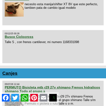
necesito esta manija/shifter XT 8V que este perfecto,
tambien pata de cambio igual modelo
03/12/25 00:26
Busco Ciclocross
Talle S , con frenos cantilever, mi numero 1168331098
Canjes
05/07/26 12:44
PERMUTO Bicicleta mtb r29 27v shimano Frenos hidralicos
shimano Todo el grupo s
Facebook
Twitter
WhatsApp
Pinterest
Email
PERMUTO Bicicleta mtb r29 27v shimano Frenos
X
hidralicos shimano Todo el grupo shimano Talle s/m
Permuto x pistera o ruta talle s o m.