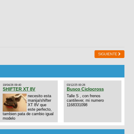
SIGUIENTE
19/04/26 09:40
03/12/25 00:26
SHIFTER XT 8V
Busco Ciclocross
necesito esta
Talle S , con frenos
manija/shifter
cantilever, mi numero
XT 8V que
1168331098
este perfecto,
tambien pata de cambio igual
modelo