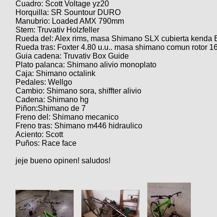
Cuadro: Scott Voltage yz20
Horquilla: SR Sountour DURO
Manubrio: Loaded AMX 790mm
Stem: Truvativ Holzfeller
Rueda del: Alex rims, masa Shimano SLX cubierta kenda 
Rueda tras: Foxter 4.80 u.u.. masa shimano comun rotor 1
Guia cadena: Truvativ Box Guide
Plato palanca: Shimano alivio monoplato
Caja: Shimano octalink
Pedales: Wellgo
Cambio: Shimano sora, shiffter alivio
Cadena: Shimano hg
Piñon:Shimano de 7
Freno del: Shimano mecanico
Freno tras: Shimano m446 hidraulico
Aciento: Scott
Puños: Race face
jeje bueno opinen! saludos!