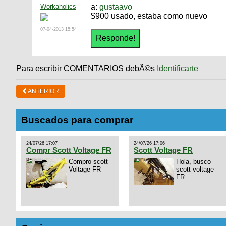
Workaholics
a:
gustaavo
$900 usado, estaba como nuevo
07-04-2013 15:54
Para escribir COMENTARIOS debÃ©s
Identificarte
ANTERIOR
Buscados para comprar
24/07/26 17:07
24/07/26 17:06
Compr Scott Voltage FR
Scott Voltage FR
Compro scott
Hola, busco
Voltage FR
scott voltage
FR