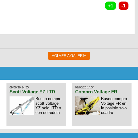
VOLVER A GALERIA
09/06/26 14:55
09/06/26 14:54
Scott Voltage YZ LTD
Compro Voltage FR
Busco compro
Busco compro
scott voltage
Voltage FR en
YZ solo LTD o
lo posible solo
con corredera
cuadro.