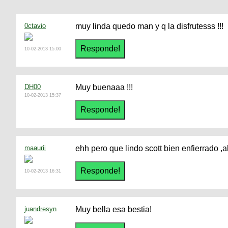
0ctavio
muy linda quedo man y q la disfrutesss !!!
10-02-2013 15:00
DH00
Muy buenaaa !!!
10-02-2013 15:37
maaurii
ehh pero que lindo scott bien enfierrado ,
10-02-2013 16:31
juandresyn
Muy bella esa bestia!