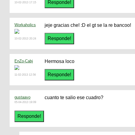
10-02-2013 17:15
Workaholics
jeje gracias che! :D el gt se la re bancoo!
10-02-2013 20:24
EnZo-Cabj
Hermosa loco
11-02-2013 12:56
gustaavo
cuanto te salio ese cuadro?
05-04-2013 19:09